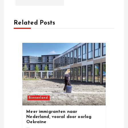
i
Related Posts
g
a
t
i
o
n
Binnenland
Meer immigranten naar
Nederland, vooral door oorlog
Oekraïne