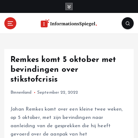
S
k
i
p
t
o
c
o
Remkes komt 5 oktober met
n
t
bevindingen over
e
stikstofcrisis
n
t
Binnenland
September 22, 2022
Johan Remkes komt over een kleine twee weken,
op 5 oktober, met zijn bevindingen naar
aanleiding van de gesprekken die hij heeft
gevoerd over de aanpak van het