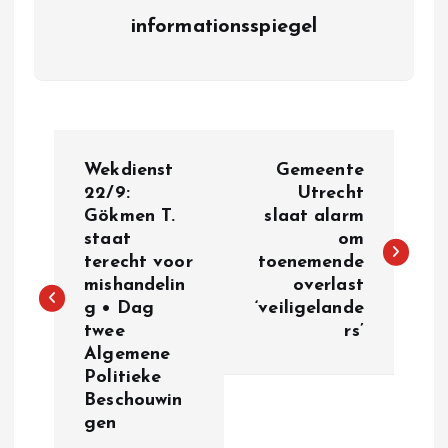
informationsspiegel
P
Wekdienst
Gemeente
o
22/9:
Utrecht
Gökmen T.
slaat alarm
staat
om
s
terecht voor
toenemende
mishandelin
overlast
t
g • Dag
‘veiligelande
twee
rs’
n
Algemene
Politieke
a
Beschouwin
gen
v