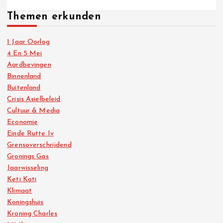
Themen erkunden
1 Jaar Oorlog
4 En 5 Mei
Aardbevingen
Binnenland
Buitenland
Crisis Asielbeleid
Cultuur & Media
Economie
Einde Rutte Iv
Grensoverschrijdend
Gronings Gas
Jaarwisseling
Keti Koti
Klimaat
Koningshuis
Kroning Charles