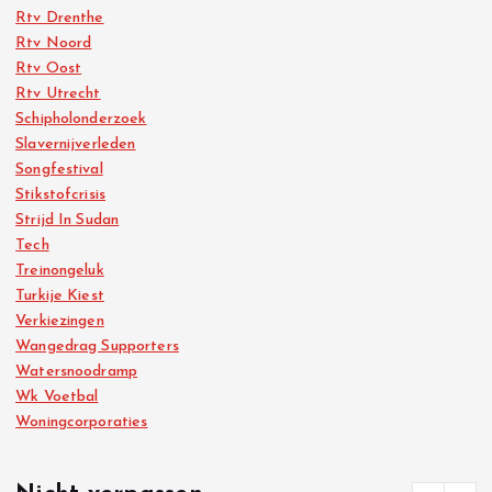
Rtv Drenthe
Rtv Noord
Rtv Oost
Rtv Utrecht
Schipholonderzoek
Slavernijverleden
Songfestival
Stikstofcrisis
Strijd In Sudan
Tech
Treinongeluk
Turkije Kiest
Verkiezingen
Wangedrag Supporters
Watersnoodramp
Wk Voetbal
Woningcorporaties