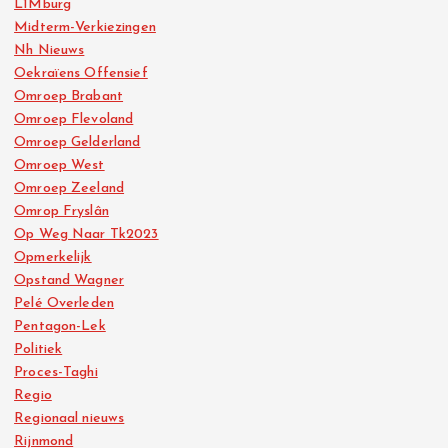
L1Mburg
Midterm-Verkiezingen
Nh Nieuws
Oekraïens Offensief
Omroep Brabant
Omroep Flevoland
Omroep Gelderland
Omroep West
Omroep Zeeland
Omrop Fryslân
Op Weg Naar Tk2023
Opmerkelijk
Opstand Wagner
Pelé Overleden
Pentagon-Lek
Politiek
Proces-Taghi
Regio
Regionaal nieuws
Rijnmond