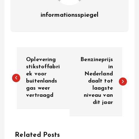
informationsspiegel
P
Oplevering
Benzineprijs
o
stikstoffabri
in
ek voor
Nederland
buitenlands
daalt tot
s
gas weer
laagste
vertraagd
niveau van
t
dit jaar
n
a
Related Posts