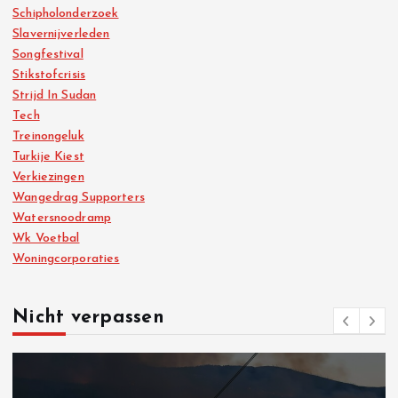
Schipholonderzoek
Slavernijverleden
Songfestival
Stikstofcrisis
Strijd In Sudan
Tech
Treinongeluk
Turkije Kiest
Verkiezingen
Wangedrag Supporters
Watersnoodramp
Wk Voetbal
Woningcorporaties
Nicht verpassen