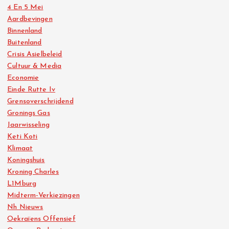
4 En 5 Mei
Aardbevingen
Binnenland
Buitenland
Crisis Asielbeleid
Cultuur & Media
Economie
Einde Rutte Iv
Grensoverschrijdend
Gronings Gas
Jaarwisseling
Keti Koti
Klimaat
Koningshuis
Kroning Charles
L1Mburg
Midterm-Verkiezingen
Nh Nieuws
Oekraïens Offensief