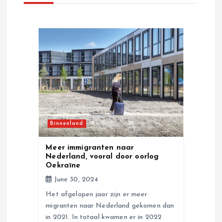
v
i
g
a
t
Binnenland
i
Meer immigranten naar
o
Nederland, vooral door oorlog
Oekraïne
n
June 30, 2024
Het afgelopen jaar zijn er meer
migranten naar Nederland gekomen dan
in 2021. In totaal kwamen er in 2022