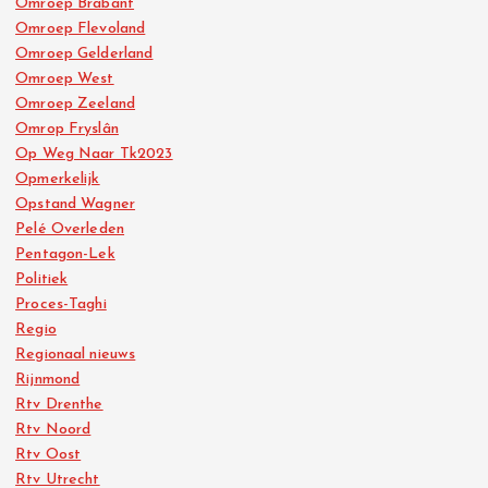
Omroep Brabant
Omroep Flevoland
Omroep Gelderland
Omroep West
Omroep Zeeland
Omrop Fryslân
Op Weg Naar Tk2023
Opmerkelijk
Opstand Wagner
Pelé Overleden
Pentagon-Lek
Politiek
Proces-Taghi
Regio
Regionaal nieuws
Rijnmond
Rtv Drenthe
Rtv Noord
Rtv Oost
Rtv Utrecht