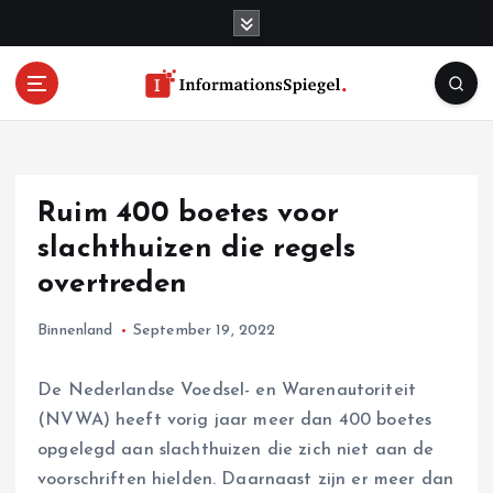
S
k
i
p
t
o
c
o
Ruim 400 boetes voor
n
t
slachthuizen die regels
e
overtreden
n
t
Binnenland
September 19, 2022
De Nederlandse Voedsel- en Warenautoriteit
(NVWA) heeft vorig jaar meer dan 400 boetes
opgelegd aan slachthuizen die zich niet aan de
voorschriften hielden. Daarnaast zijn er meer dan