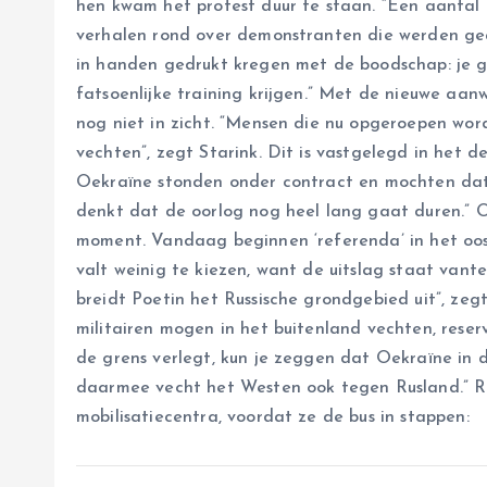
hen kwam het protest duur te staan. “Een aantal 
verhalen rond over demonstranten die werden ge
in handen gedrukt kregen met de boodschap: je g
fatsoenlijke training krijgen.” Met de nieuwe aan
nog niet in zicht. “Mensen die nu opgeroepen wor
vechten”, zegt Starink. Dit is vastgelegd in het 
Oekraïne stonden onder contract en mochten dat
denkt dat de oorlog nog heel lang gaat duren.” O
moment. Vandaag beginnen ‘referenda’ in het oost
valt weinig te kiezen, want de uitslag staat van
breidt Poetin het Russische grondgebied uit”, ze
militairen mogen in het buitenland vechten, reserv
de grens verlegt, kun je zeggen dat Oekraïne in
daarmee vecht het Westen ook tegen Rusland.” Ru
mobilisatiecentra, voordat ze de bus in stappen: