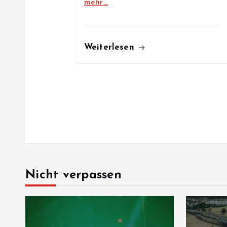
mehr…
o
n
Weiterlesen
Nicht verpassen