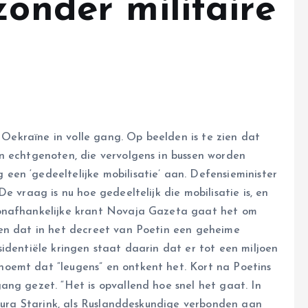
zonder militaire
n Oekraïne in volle gang. Op beelden is te zien dat
n echtgenoten, die vervolgens in bussen worden
en ‘gedeeltelijke mobilisatie’ aan. Defensieminister
e vraag is nu hoe gedeeltelijk die mobilisatie is, en
 onafhankelijke krant Novaja Gazeta gaat het om
ten dat in het decreet van Poetin een geheime
identiële kringen staat daarin dat er tot een miljoen
oemt dat “leugens” en ontkent het. Kort na Poetins
ang gezet. “Het is opvallend hoe snel het gaat. In
Laura Starink, als Ruslanddeskundige verbonden aan