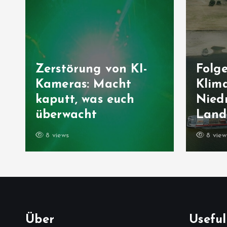
Zerstörung von KI-
Folg
Kameras: Macht
Klima
kaputt, was euch
Niedr
überwacht
Landw
8 views
8 view
Über
Useful