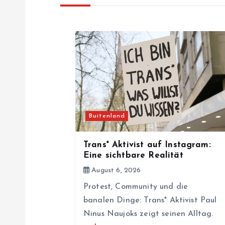
n
a
v
i
Buitenland
g
Trans* Aktivist auf Instagram:
a
Eine sichtbare Realität
August 6, 2026
t
Protest, Community und die
banalen Dinge: Trans* Aktivist Paul
i
Ninus Naujoks zeigt seinen Alltag.