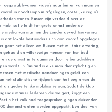
e toespraak kwamen video’s naar buiten van mannen
ooral in noodtempo in afgelegen, oostelijke regio’s
nderheden wonen. Russen zijn verdeeld over de
e mobilisatie leidt tot grote onrust onder de
ciale media van mannen die zonder gevechtservaring
is dat lokale bestuurders zich aan vooraf opgelegde
r gaat het alleen om Russen met militaire ervaring,
en gehaald en willekeurige mensen van hun bed
oberen de onrust in te dammen door te benadrukken
n wordt. In Rusland is elke man dienstplichtig en
en mensen met medische aandoeningen geldt een
n het stalinistische tijdperk aan het begin van de
t als gedeeltelijke mobilisatie aan, zodat de klap
igende manier. Iedereen die weigert, krijgt een
Poetin het volk had toegesproken gingen duizenden
1300 demonstranten werden opgepakt. Een deel van