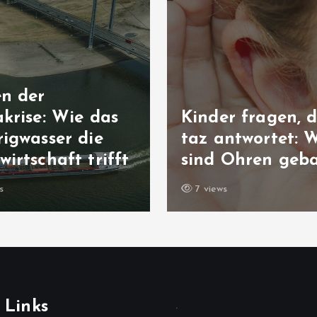
en der
krise: Wie das
Kinder fragen, d
igwasser die
taz antwortet: 
irtschaft trifft
sind Ohren geb
s
7 views
 Links
.