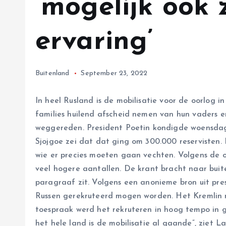
‘mogelijk ook 
ervaring’
Buitenland
September 23, 2022
In heel Rusland is de mobilisatie voor de oorlog i
families huilend afscheid nemen van hun vaders e
weggereden. President Poetin kondigde woensdag e
Sjojgoe zei dat dat ging om 300.000 reservisten. D
wie er precies moeten gaan vechten. Volgens de
veel hogere aantallen. De krant bracht naar bui
paragraaf zit. Volgens een anonieme bron uit pres
Russen gerekruteerd mogen worden. Het Kremlin n
toespraak werd het rekruteren in hoog tempo in g
het hele land is de mobilisatie al gaande”, ziet 