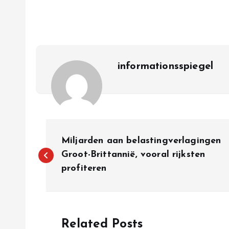
informationsspiegel
P
Miljarden aan belastingverlagingen
o
Groot-Brittannië, vooral rijksten
profiteren
s
t
Related Posts