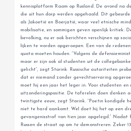
kennisplatform Raam op Rusland. De avond na d
die uit hun dorp werden opgehaald. Dit gebeurde v
als Jakoetië en Boerjatië, waar veel etnische mi
mobilisatie, en sommigen geven openlijk kritiek: D
bevolking, nu er ook berichten verschijnen op so
lijken te worden opgeroepen. Een van de redenen 
quota moeten houden. “Volgens de defensieministe
maar er zijn ook al studenten uit de collegebank
gelicht”, zegt Starink. Russische autoriteiten pr
dat er niemand zonder gevechtservaring opgeroepe
moet hij een jaar het leger in. Voor studenten 
uitzonderingspositie. De taferelen doen denken aa
twintigste eeuw, zegt Starink. “Poetin kondigde he
niet te hard aankomt. Wel doet hij het op een dre
gevangenisstraf van tien jaar opgelegd.” Nadat 
Russen de straat op om te demonstreren. Zeker 