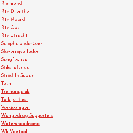
Rijnmond
Rtv Drenthe
Rtv Noord
Rtv Oost
Rtv Utrecht
Schipholonderzoek
Slavernijverleden
Songfestival
Stikstofcrisis
Strijd In Sudan
Tech
Treinongeluk
Turkije Kiest
Verkiezingen
Wangedrag Supporters
Watersnoodramp
Wk Voetbal