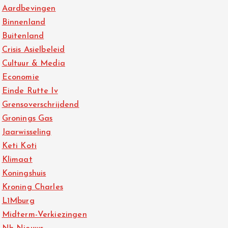
Aardbevingen
Binnenland
Buitenland
Crisis Asielbeleid
Cultuur & Media
Economie
Einde Rutte Iv
Grensoverschrijdend
Gronings Gas
Jaarwisseling
Keti Koti
Klimaat
Koningshuis
Kroning Charles
L1Mburg
Midterm-Verkiezingen