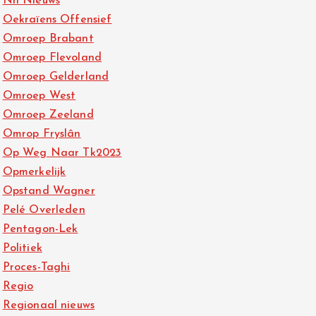
Nh Nieuws
Oekraïens Offensief
Omroep Brabant
Omroep Flevoland
Omroep Gelderland
Omroep West
Omroep Zeeland
Omrop Fryslân
Op Weg Naar Tk2023
Opmerkelijk
Opstand Wagner
Pelé Overleden
Pentagon-Lek
Politiek
Proces-Taghi
Regio
Regionaal nieuws