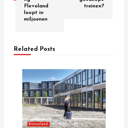
Flevoland
treinen?
t
loopt in
miljoenen
n
a
Related Posts
v
i
g
a
t
i
Binnenland