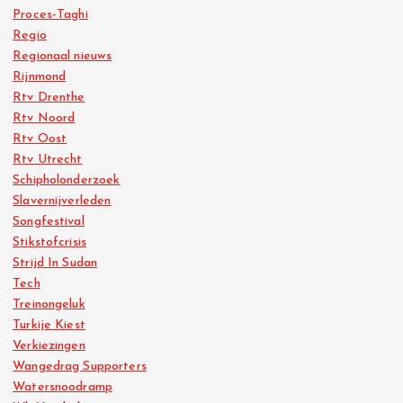
Proces-Taghi
Regio
Regionaal nieuws
Rijnmond
Rtv Drenthe
Rtv Noord
Rtv Oost
Rtv Utrecht
Schipholonderzoek
Slavernijverleden
Songfestival
Stikstofcrisis
Strijd In Sudan
Tech
Treinongeluk
Turkije Kiest
Verkiezingen
Wangedrag Supporters
Watersnoodramp