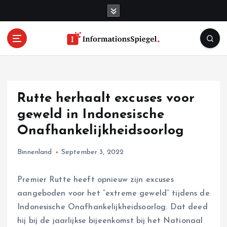
S
k
i
p
t
o
c
o
Rutte herhaalt excuses voor
n
t
geweld in Indonesische
e
Onafhankelijkheidsoorlog
n
t
Binnenland
September 3, 2022
Premier Rutte heeft opnieuw zijn excuses
aangeboden voor het “extreme geweld” tijdens de
Indonesische Onafhankelijkheidsoorlog. Dat deed
hij bij de jaarlijkse bijeenkomst bij het Nationaal