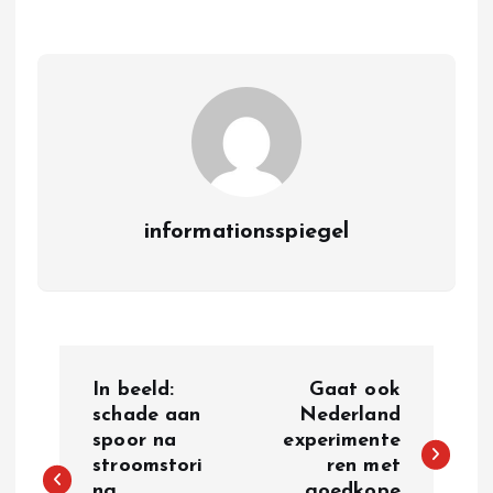
informationsspiegel
P
In beeld:
Gaat ook
o
schade aan
Nederland
spoor na
experimente
stroomstori
ren met
s
ng
goedkope