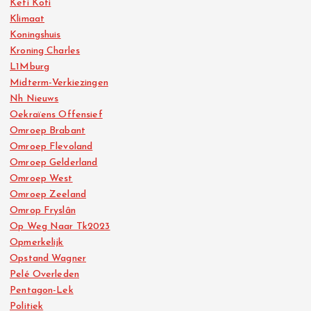
Keti Koti
Klimaat
Koningshuis
Kroning Charles
L1Mburg
Midterm-Verkiezingen
Nh Nieuws
Oekraïens Offensief
Omroep Brabant
Omroep Flevoland
Omroep Gelderland
Omroep West
Omroep Zeeland
Omrop Fryslân
Op Weg Naar Tk2023
Opmerkelijk
Opstand Wagner
Pelé Overleden
Pentagon-Lek
Politiek