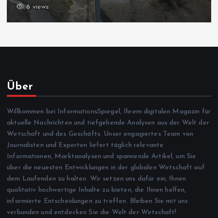
5 views
Über
Willkommen bei InformationsSpiegel, Ihrem digitalen Magazin für
aktuelle Nachrichten und tiefgehende Analysen aus der Welt der
Wirtschaft und des Geschäfts. Unser engagiertes Team von
Journalisten und Experten liefert täglich relevante
Informationen, Marktanalysen und spannende Artikel, um Sie
über die neuesten Entwicklungen in der globalen Wirtschaft auf
dem Laufenden zu halten. Wir setzen uns dafür ein, Ihnen
qualitativ hochwertige Inhalte zu bieten, die Ihnen helfen,
informierte Entscheidungen zu treffen. Bleiben Sie mit uns
verbunden und entdecken Sie die Welt der Wirtschaft!