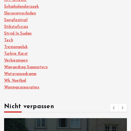
Schipholonderzoek
Slavernijverleden
Songfestival
Stikstofcrisis
Strijd In Sudan
Tech
Treinongeluk
Turkije Kiest
Verkiezingen
Wangedrag Supporters
Watersnoodramp
Wk Voetbal
Woningcorporaties
Nicht verpassen