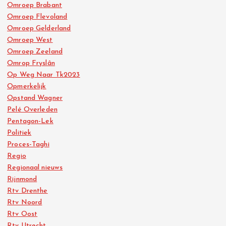
Omroep Brabant
Omroep Flevoland
Omroep Gelderland
Omroep West
Omroep Zeeland
Omrop Fryslân
Op Weg Naar Tk2023
Opmerkelijk
Opstand Wagner
Pelé Overleden
Pentagon-Lek
Politiek
Proces-Taghi
Regio
Regionaal nieuws
Rijnmond
Rtv Drenthe
Rtv Noord
Rtv Oost
Rtv Utrecht