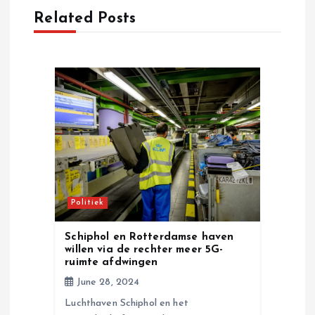
Related Posts
v
i
g
a
t
i
Politiek
o
Schiphol en Rotterdamse haven
willen via de rechter meer 5G-
n
ruimte afdwingen
June 28, 2024
Luchthaven Schiphol en het