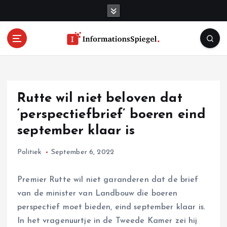
S
k
i
p
t
o
c
o
Rutte wil niet beloven dat
n
t
‘perspectiefbrief’ boeren eind
e
september klaar is
n
t
Politiek
September 6, 2022
Premier Rutte wil niet garanderen dat de brief
van de minister van Landbouw die boeren
perspectief moet bieden, eind september klaar is.
In het vragenuurtje in de Tweede Kamer zei hij