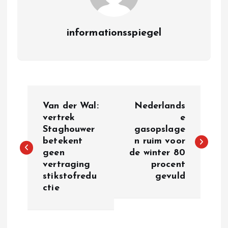
informationsspiegel
P
Van der Wal:
Nederlands
o
vertrek
e
Staghouwer
gasopslage
betekent
n ruim voor
s
geen
de winter 80
vertraging
procent
t
stikstofredu
gevuld
ctie
n
a