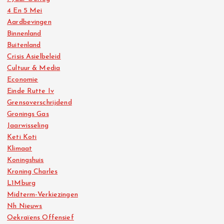
4 En 5 Mei
Aardbevingen
Binnenland
Buitenland
Crisis Asielbeleid
Cultuur & Media
Economie
Einde Rutte Iv
Grensoverschrijdend
Gronings Gas
Jaarwisseling
Keti Koti
Klimaat
Koningshuis
Kroning Charles
L1Mburg
Midterm-Verkiezingen
Nh Nieuws
Oekraïens Offensief