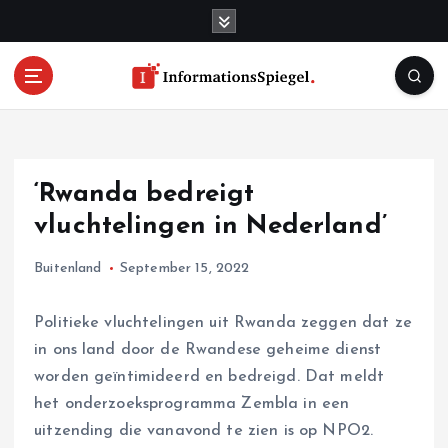
S
k
i
p
t
o
c
o
‘Rwanda bedreigt
n
t
vluchtelingen in Nederland’
e
n
Buitenland
September 15, 2022
t
Politieke vluchtelingen uit Rwanda zeggen dat ze
in ons land door de Rwandese geheime dienst
worden geïntimideerd en bedreigd. Dat meldt
het onderzoeksprogramma Zembla in een
uitzending die vanavond te zien is op NPO2.