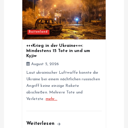
g
a
t
Buitenland
i
+++Krieg in der Ukraine+++:
Mindestens 15 Tote in und um
o
Kyjiw
August 5, 2026
n
Laut ukrainischer Luftwaffe konnte die
Ukraine bei einem nächtlichen russischen
Angriff keine einzige Rakete
abschießen. Mehrere Tote und
Verletzte.
mehr…
Weiterlesen