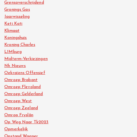
Grensoverschrijdend
Gronings Gas
Jaarwisseling
Keti Koti
Klimaat
Koningshuis
Kroning Charles
L1Mburg
Midterm-Verkiezingen
Nh Nieuws
Oekraïens Offensief
Omroep Brabant
Omroep Flevoland
Omroep Gelderland
Omroep West
Omroep Zeeland
Omrop Fryslân
Op Weg Naar Tk2023
Opmerkelijk
Opstand Wagner