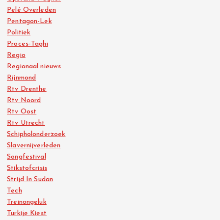
Pelé Overleden
Pentagon-Lek
Politiek
Proces-Taghi
Regio
Regionaal nieuws
Rijnmond
Rtv Drenthe
Rtv Noord
Rtv Oost
Rtv Utrecht
Schipholonderzoek
Slavernijverleden
Songfestival
Stikstofcrisis
Strijd In Sudan
Tech
Treinongeluk
Turkije Kiest