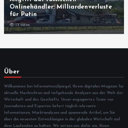
Onlinehändler: Milliardenverluste
für Putin
13 views
Über
Willkommen bei InformationsSpiegel, Ihrem digitalen Magazin für
aktuelle Nachrichten und tiefgehende Analysen aus der Welt der
Wirtschaft und des Geschäfts. Unser engagiertes Team von
Journalisten und Experten liefert täglich relevante
Informationen, Marktanalysen und spannende Artikel, um Sie
über die neuesten Entwicklungen in der globalen Wirtschaft auf
dem Laufenden zu halten. Wir setzen uns dafür ein, Ihnen