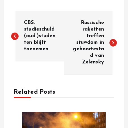
P
CBS:
Russische
o
studieschuld
raketten
(oud-)studen
treffen
ten blijft
stuwdam in
s
toenemen
geboortesta
d van
t
Zelensky
n
a
Related Posts
v
i