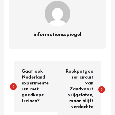
informationsspiegel
P
Gaat ook
Rookpotgoo
o
Nederland
ier circuit
experimente
van
ren met
Zandvoort
s
goedkope
vrijgelaten,
treinen?
maar blijft
t
verdachte