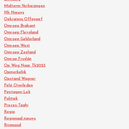
Midterm-Verkiezingen
Nh Nieuws
Oekraïens Offensief
Omroep Brabant
Omroep Flevoland
Omroep Gelderland
Omroep West
Omroep Zeeland
Omrop Fryslân
Op Weg Naar Tk2023
Opmerkelijk
Opstand Wagner
Pelé Overleden
Pentagon-Lek
Politiek
Proces-Taghi
Regio
Regionaal nieuws
Rijnmond