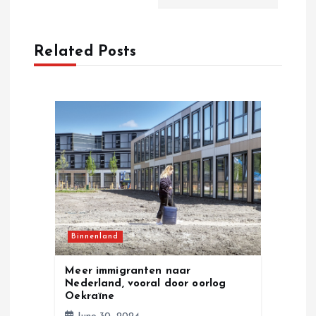
n
a
Related Posts
v
i
g
a
t
Binnenland
i
Meer immigranten naar
o
Nederland, vooral door oorlog
Oekraïne