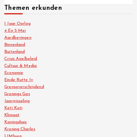
Themen erkunden
1 Jaar Oorlog
4 En 5 Mei
Aardbevingen
Binnenland
Buitenland
Crisis Asielbeleid
Cultuur & Media
Economie
Einde Rutte Iv
Grensoverschrijdend
Gronings Gas
Jaarwisseling
Keti Koti
Klimaat
Koningshuis
Kroning Charles
L1Mburg