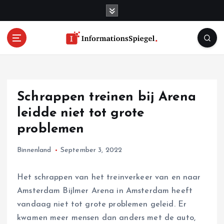
S
k
i
p
t
o
c
o
Schrappen treinen bij Arena
n
t
leidde niet tot grote
e
problemen
n
t
Binnenland
September 3, 2022
Het schrappen van het treinverkeer van en naar
Amsterdam Bijlmer Arena in Amsterdam heeft
vandaag niet tot grote problemen geleid. Er
kwamen meer mensen dan anders met de auto,