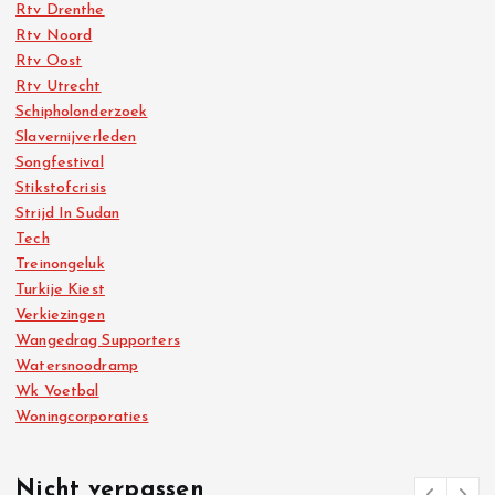
Rtv Drenthe
Rtv Noord
Rtv Oost
Rtv Utrecht
Schipholonderzoek
Slavernijverleden
Songfestival
Stikstofcrisis
Strijd In Sudan
Tech
Treinongeluk
Turkije Kiest
Verkiezingen
Wangedrag Supporters
Watersnoodramp
Wk Voetbal
Woningcorporaties
Nicht verpassen