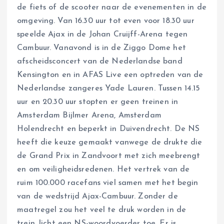
de fiets of de scooter naar de evenementen in de
omgeving. Van 16.30 uur tot even voor 18.30 uur
speelde Ajax in de Johan Cruijff-Arena tegen
Cambuur. Vanavond is in de Ziggo Dome het
afscheidsconcert van de Nederlandse band
Kensington en in AFAS Live een optreden van de
Nederlandse zangeres Yade Lauren. Tussen 14.15
uur en 20.30 uur stopten er geen treinen in
Amsterdam Bijlmer Arena, Amsterdam
Holendrecht en beperkt in Duivendrecht. De NS
heeft die keuze gemaakt vanwege de drukte die
de Grand Prix in Zandvoort met zich meebrengt
en om veiligheidsredenen. Het vertrek van de
ruim 100.000 racefans viel samen met het begin
van de wedstrijd Ajax-Cambuur. Zonder de
maatregel zou het veel te druk worden in de
trein, licht een NS-woordvoerder toe. Er is