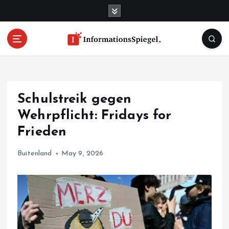
S
k
i
p
t
o
c
o
Schulstreik gegen
n
t
Wehrpflicht: Fridays for
e
Frieden
n
t
Buitenland
May 9, 2026