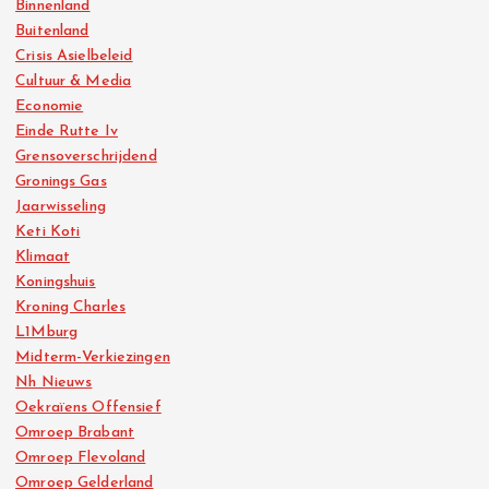
Binnenland
Buitenland
Crisis Asielbeleid
Cultuur & Media
Economie
Einde Rutte Iv
Grensoverschrijdend
Gronings Gas
Jaarwisseling
Keti Koti
Klimaat
Koningshuis
Kroning Charles
L1Mburg
Midterm-Verkiezingen
Nh Nieuws
Oekraïens Offensief
Omroep Brabant
Omroep Flevoland
Omroep Gelderland