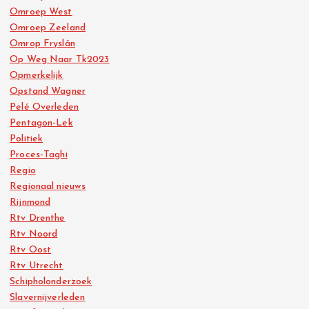
Omroep West
Omroep Zeeland
Omrop Fryslân
Op Weg Naar Tk2023
Opmerkelijk
Opstand Wagner
Pelé Overleden
Pentagon-Lek
Politiek
Proces-Taghi
Regio
Regionaal nieuws
Rijnmond
Rtv Drenthe
Rtv Noord
Rtv Oost
Rtv Utrecht
Schipholonderzoek
Slavernijverleden