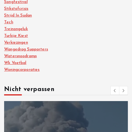
Songfestival
Stikstofcrisis
Strijd In Sudan
Tech
Treinongeluk
Turkije Kiest
Verkiezingen
Wangedrag Supporters
Watersnoodramp
Wk Voetbal
Woningcorporaties
Nicht verpassen