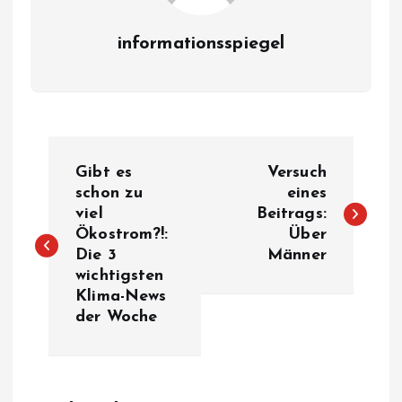
informationsspiegel
P
Gibt es
Versuch
o
schon zu
eines
viel
Beitrags:
Ökostrom?!:
Über
s
Die 3
Männer
wichtigsten
t
Klima-News
der Woche
n
a