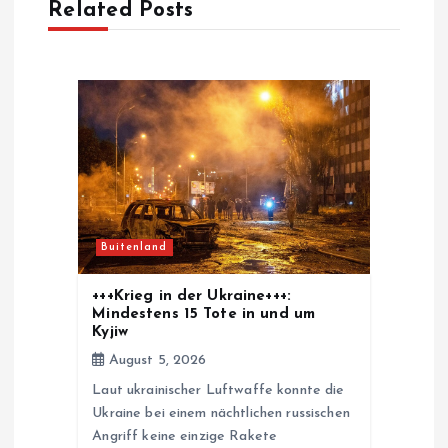
Related Posts
v
i
g
a
t
Buitenland
i
+++Krieg in der Ukraine+++:
o
Mindestens 15 Tote in und um
Kyjiw
n
August 5, 2026
Laut ukrainischer Luftwaffe konnte die
Ukraine bei einem nächtlichen russischen
Angriff keine einzige Rakete