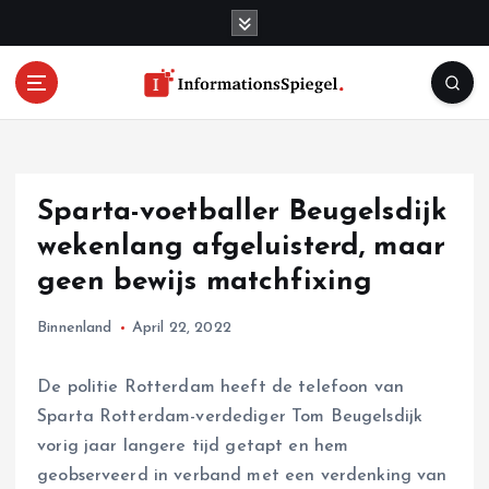
S
k
i
p
t
o
c
o
Sparta-voetballer Beugelsdijk
n
t
wekenlang afgeluisterd, maar
e
geen bewijs matchfixing
n
t
Binnenland
April 22, 2022
De politie Rotterdam heeft de telefoon van
Sparta Rotterdam-verdediger Tom Beugelsdijk
vorig jaar langere tijd getapt en hem
geobserveerd in verband met een verdenking van