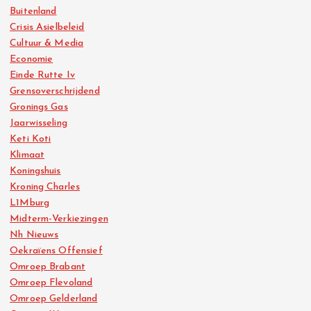
Buitenland
Crisis Asielbeleid
Cultuur & Media
Economie
Einde Rutte Iv
Grensoverschrijdend
Gronings Gas
Jaarwisseling
Keti Koti
Klimaat
Koningshuis
Kroning Charles
L1Mburg
Midterm-Verkiezingen
Nh Nieuws
Oekraïens Offensief
Omroep Brabant
Omroep Flevoland
Omroep Gelderland