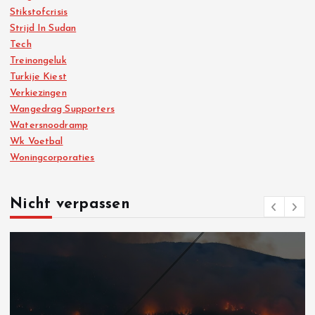
Stikstofcrisis
Strijd In Sudan
Tech
Treinongeluk
Turkije Kiest
Verkiezingen
Wangedrag Supporters
Watersnoodramp
Wk Voetbal
Woningcorporaties
Nicht verpassen