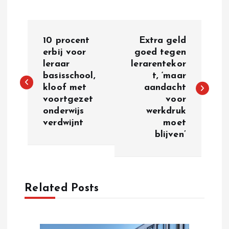
P
10 procent
Extra geld
o
erbij voor
goed tegen
leraar
lerarentekor
basisschool,
t, ‘maar
s
kloof met
aandacht
voortgezet
voor
t
onderwijs
werkdruk
verdwijnt
moet
n
blijven’
a
v
Related Posts
i