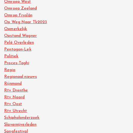
Omroep West
Omroep Zeeland
Omrop Fryslân
Op Weg Naar Tk2023
Opmerkelijk
Opstand Wagner
Pelé Overleden
Pentagon-Lek
Politiek
Proces-Taghi
Regio
Regionaal nieuws
Rijnmond
Rtv Drenthe
Rtv Noord
Rtv Oost
Rtv Utrecht
Schipholonderzoek
Slavernijverleden
Songfestival