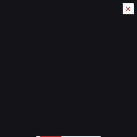
S
k
i
p
t
o
c
o
n
t
e
n
t