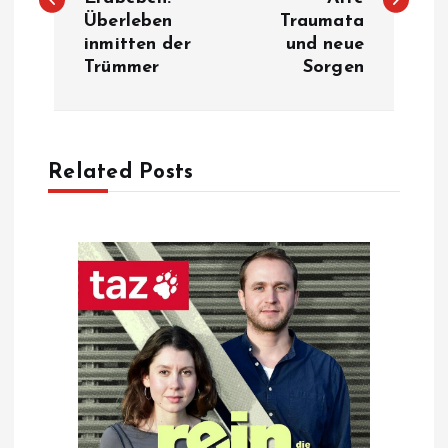
s
Überleben
Traumata
inmitten der
und neue
t
Trümmer
Sorgen
n
a
Related Posts
v
i
g
a
t