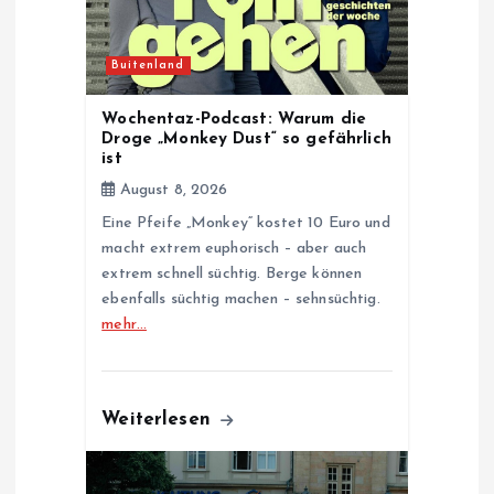
i
o
Buitenland
n
Wochentaz-Podcast: Warum die
Droge „Monkey Dust“ so gefährlich
ist
August 8, 2026
Eine Pfeife „Monkey“ kostet 10 Euro und
macht extrem euphorisch – aber auch
extrem schnell süchtig. Berge können
ebenfalls süchtig machen – sehnsüchtig.
mehr…
Weiterlesen