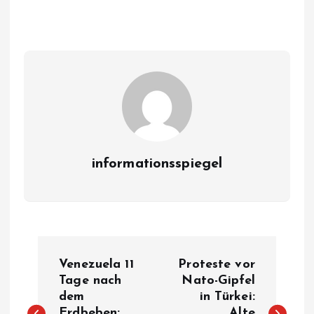
informationsspiegel
P
Venezuela 11
Proteste vor
o
Tage nach
Nato-Gipfel
dem
in Türkei:
Erdbeben:
Alte