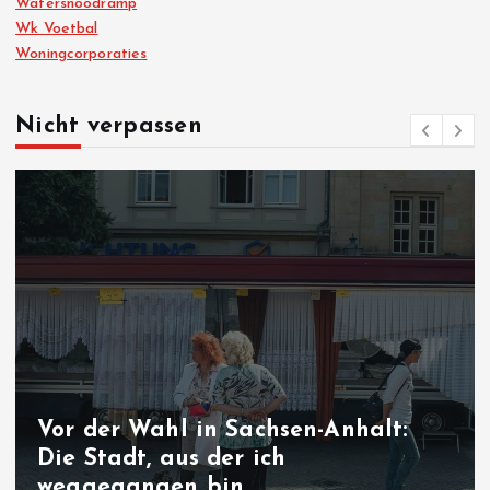
Watersnoodramp
Wk Voetbal
Woningcorporaties
Nicht verpassen
 der Wahl in Sachsen-Anhalt:
 Stadt, aus der ich
Nac
ggegangen bin
Gre