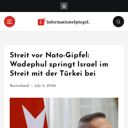
S
k
i
p
t
o
c
o
Streit vor Nato-Gipfel:
n
t
Wadephul springt Israel im
e
Streit mit der Türkei bei
n
t
Buitenland
July 6, 2026