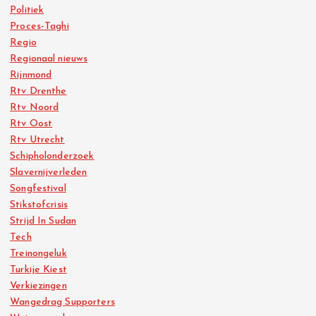
Politiek
Proces-Taghi
Regio
Regionaal nieuws
Rijnmond
Rtv Drenthe
Rtv Noord
Rtv Oost
Rtv Utrecht
Schipholonderzoek
Slavernijverleden
Songfestival
Stikstofcrisis
Strijd In Sudan
Tech
Treinongeluk
Turkije Kiest
Verkiezingen
Wangedrag Supporters