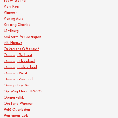
Jaarwisseling
Keti Koti
Klimaat
Koningshuis
Kroning Charles
L1Mburg
Midterm-Verkiezingen
Nh Nieuws
Oekraïens Offensief
Omroep Brabant
Omroep Flevoland
Omroep Gelderland
Omroep West
Omroep Zeeland
Omrop Fryslân
Op Weg Naar Tk2023
Opmerkelijk
Opstand Wagner
Pelé Overleden
Pentagon-Lek