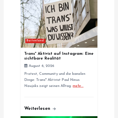
a
t
i
Buitenland
o
Trans* Aktivist auf Instagram: Eine
n
sichtbare Realität
August 6, 2026
Protest, Community und die banalen
Dinge: Trans* Aktivist Paul Ninus
Naujoks zeigt seinen Alltag.
mehr…
Weiterlesen