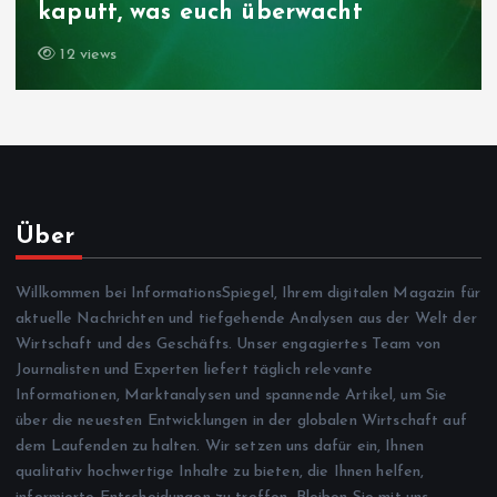
trifft
13 views
Über
Willkommen bei InformationsSpiegel, Ihrem digitalen Magazin für
aktuelle Nachrichten und tiefgehende Analysen aus der Welt der
Wirtschaft und des Geschäfts. Unser engagiertes Team von
Journalisten und Experten liefert täglich relevante
Informationen, Marktanalysen und spannende Artikel, um Sie
über die neuesten Entwicklungen in der globalen Wirtschaft auf
dem Laufenden zu halten. Wir setzen uns dafür ein, Ihnen
qualitativ hochwertige Inhalte zu bieten, die Ihnen helfen,