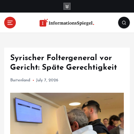
S
k
i
p
t
o
c
o
Syrischer Foltergeneral vor
n
t
Gericht: Späte Gerechtigkeit
e
n
Buitenland
July 7, 2026
t