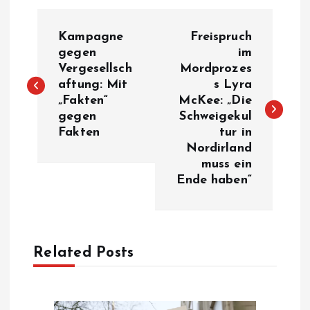
P
Kampagne
Freispruch
o
gegen
im
Vergesellsch
Mordprozes
aftung: Mit
s Lyra
s
„Fakten“
McKee: „Die
gegen
Schweigekul
t
Fakten
tur in
Nordirland
n
muss ein
Ende haben“
a
v
Related Posts
i
g