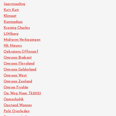
Jaarwisseling
Keti Koti
Klimaat
Koningshuis
Kroning Charles
L1Mburg
Midterm-Verkiezingen
Nh Nieuws
Oekraïens Offensief
Omroep Brabant
Omroep Flevoland
Omroep Gelderland
Omroep West
Omroep Zeeland
Omrop Fryslân
Op Weg Naar Tk2023
Opmerkelijk
Opstand Wagner
Pelé Overleden