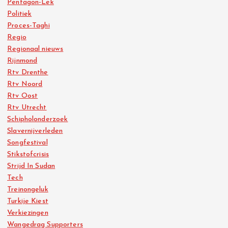
Pentagon-Lek
Politiek
Proces-Taghi
Regio
Regionaal nieuws
Rijnmond
Rtv Drenthe
Rtv Noord
Rtv Oost
Rtv Utrecht
Schipholonderzoek
Slavernijverleden
Songfestival
Stikstofcrisis
Strijd In Sudan
Tech
Treinongeluk
Turkije Kiest
Verkiezingen
Wangedrag Supporters