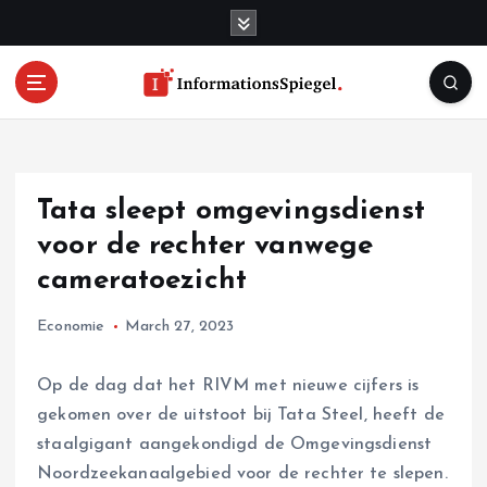
S
k
i
p
t
o
c
o
Tata sleept omgevingsdienst
n
t
voor de rechter vanwege
e
cameratoezicht
n
t
Economie
March 27, 2023
Op de dag dat het RIVM met nieuwe cijfers is
gekomen over de uitstoot bij Tata Steel, heeft de
staalgigant aangekondigd de Omgevingsdienst
Noordzeekanaalgebied voor de rechter te slepen.