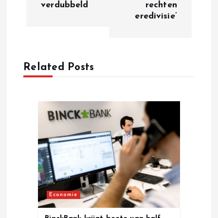
verdubbeld
rechten
t
eredivisie’
n
a
Related Posts
v
i
g
a
t
Economie
i