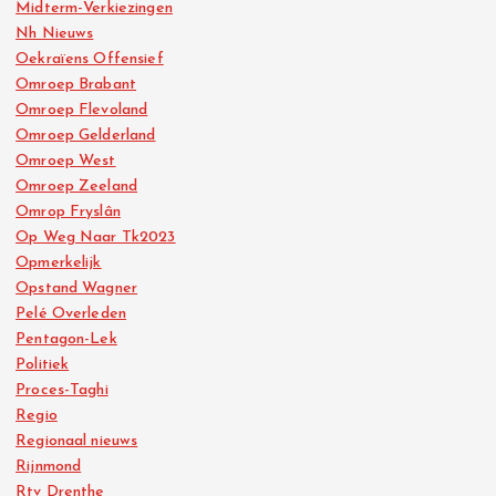
Midterm-Verkiezingen
Nh Nieuws
Oekraïens Offensief
Omroep Brabant
Omroep Flevoland
Omroep Gelderland
Omroep West
Omroep Zeeland
Omrop Fryslân
Op Weg Naar Tk2023
Opmerkelijk
Opstand Wagner
Pelé Overleden
Pentagon-Lek
Politiek
Proces-Taghi
Regio
Regionaal nieuws
Rijnmond
Rtv Drenthe