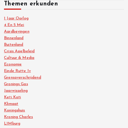
Themen erkunden
1 Jaar Oorlog
4 En 5 Mei
Aardbevingen
Binnenland
Buitenland
Crisis Asielbeleid
Cultuur & Media
Economie
Einde Rutte Iv
Grensoverschrijdend
Gronings Gas
Jaarwisseling
Keti Koti
Klimaat
Koningshuis
Kroning Charles
L1Mburg