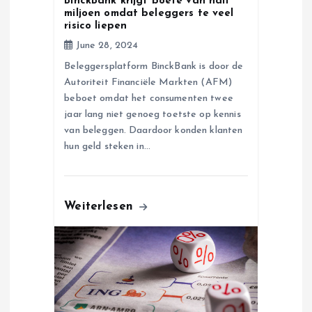
BinckBank krijgt boete van half
o
miljoen omdat beleggers te veel
risico liepen
n
June 28, 2024
Beleggersplatform BinckBank is door de
Autoriteit Financiële Markten (AFM)
beboet omdat het consumenten twee
jaar lang niet genoeg toetste op kennis
van beleggen. Daardoor konden klanten
hun geld steken in…
Weiterlesen