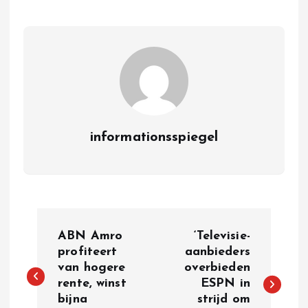
informationsspiegel
P
ABN Amro
‘Televisie-
o
profiteert
aanbieders
van hogere
overbieden
rente, winst
ESPN in
s
bijna
strijd om