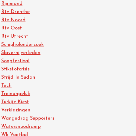
Rijnmond
Rtv Drenthe
Rtv Noord
Rtv Oost
Rtv Utrecht
Schipholonderzoek
Slavernijverleden
Songfestival
Stikstofcrisis
Strijd In Sudan
Tech
Treinongeluk
Turkije Kiest
Verkiezingen
Wangedrag Supporters
Watersnoodramp
Wk Voetbal