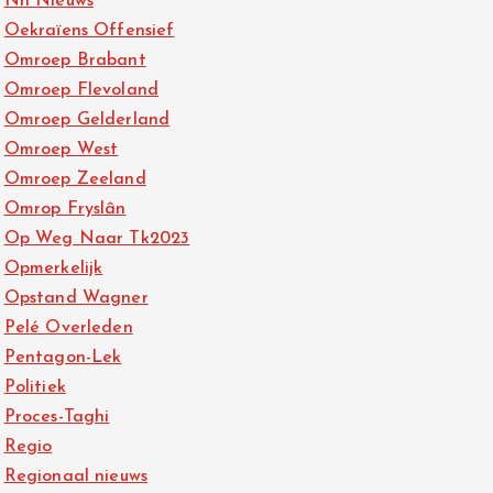
Nh Nieuws
Oekraïens Offensief
Omroep Brabant
Omroep Flevoland
Omroep Gelderland
Omroep West
Omroep Zeeland
Omrop Fryslân
Op Weg Naar Tk2023
Opmerkelijk
Opstand Wagner
Pelé Overleden
Pentagon-Lek
Politiek
Proces-Taghi
Regio
Regionaal nieuws