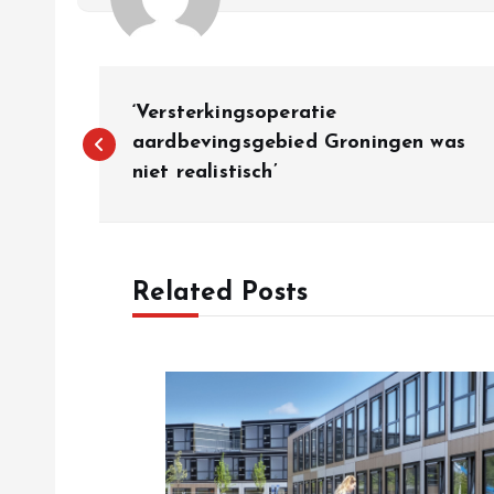
P
‘Versterkingsoperatie
o
aardbevingsgebied Groningen was
niet realistisch’
s
t
Related Posts
n
a
v