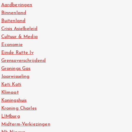
Aardbevingen
Binnenland
Buitenland
Crisis Asielbeleid
Cultuur & Media
Economie
Einde Rutte Iv
Grensoverschrijdend
Gronings Gas
Jaarwisseling
Keti Koti
Klimaat
Koningshuis
Kroning Charles
L1Mburg
Midterm-Verkiezingen