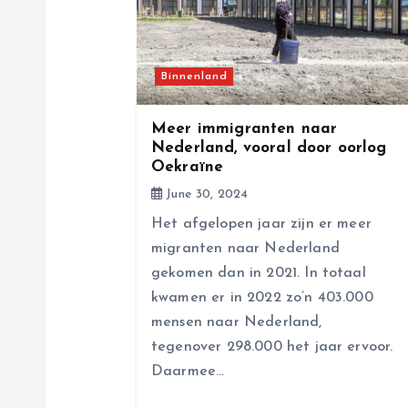
i
g
Binnenland
a
Meer immigranten naar
Nederland, vooral door oorlog
Oekraïne
t
June 30, 2024
i
Het afgelopen jaar zijn er meer
migranten naar Nederland
o
gekomen dan in 2021. In totaal
kwamen er in 2022 zo’n 403.000
n
mensen naar Nederland,
tegenover 298.000 het jaar ervoor.
Daarmee…