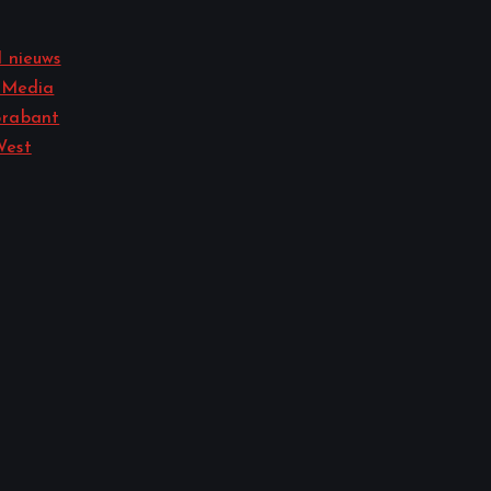
 nieuws
 Media
rabant
West