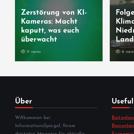
Zerstörung von KI-
Folg
Kameras: Macht
Klima
kaputt, was euch
Niedr
überwacht
Landw
9 views
8 view
Über
Useful
Willkommen bei
Buitenlan
InformationsSpiegel, Ihrem
Binnenla
digitalen Magazin für aktuelle
Economie