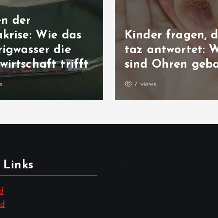
en der
krise: Wie das
Kinder fragen, d
igwasser die
taz antwortet: 
irtschaft trifft
sind Ohren geb
s
7 views
 Links
.
d
nd