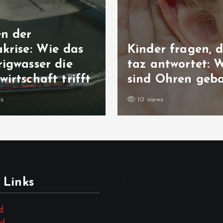
en der
krise: Wie das
Kinder fragen, d
igwasser die
taz antwortet: 
irtschaft trifft
sind Ohren geb
ws
10 views
 Links
.
d
nd