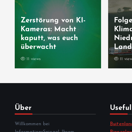
Zerstörung von KI-
Folg
Kameras: Macht
Klima
kaputt, was euch
Niedr
überwacht
Landw
11 views
11 vie
Über
Useful
Willkommen bei
Buitenlan
InformationsSpiegel, Ihrem
Binnenla