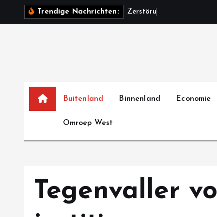
S
Z
e
r
s
t
ö
r
u
n
g
v
o
n
Trendige Nachrichten:
k
i
p
t
o
c
o
Buitenland
Binnenland
Economie
n
Omroep West
t
e
n
t
Tegenvaller v