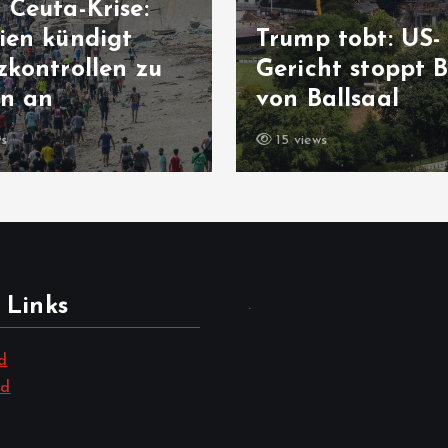
Ukraine-Kr
Trump tobt: US-
US-Senat s
Gericht stoppt Bau
neue Sank
von Ballsaal
gegen Rus
15 views
10 views
 Links
.
d
nd