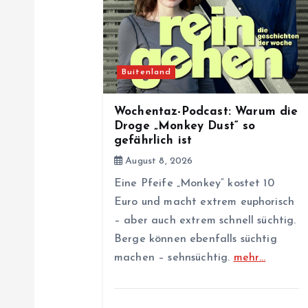
i
g
a
Buitenland
t
Wochentaz-Podcast: Warum die
Droge „Monkey Dust“ so
gefährlich ist
i
August 8, 2026
Eine Pfeife „Monkey“ kostet 10
o
Euro und macht extrem euphorisch
– aber auch extrem schnell süchtig.
n
Berge können ebenfalls süchtig
machen – sehnsüchtig.
mehr…