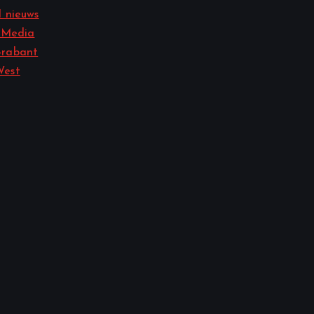
 nieuws
 Media
rabant
West