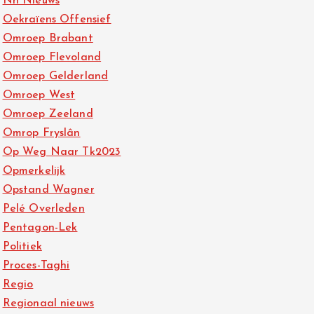
Nh Nieuws
Oekraïens Offensief
Omroep Brabant
Omroep Flevoland
Omroep Gelderland
Omroep West
Omroep Zeeland
Omrop Fryslân
Op Weg Naar Tk2023
Opmerkelijk
Opstand Wagner
Pelé Overleden
Pentagon-Lek
Politiek
Proces-Taghi
Regio
Regionaal nieuws