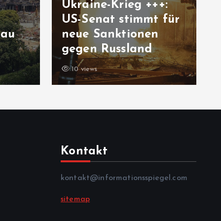
ieg +++:
timmt für
Rennradfahren in
tionen
der Hitze: Ist das
sland
unsolidarisch?
11 views
Kontakt
kontakt@informationsspiegel.com
sitemap