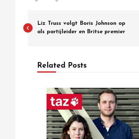
P
Liz Truss volgt Boris Johnson op
o
als partijleider en Britse premier
s
Related Posts
t
n
a
v