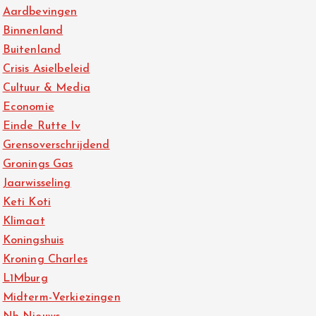
Aardbevingen
Binnenland
Buitenland
Crisis Asielbeleid
Cultuur & Media
Economie
Einde Rutte Iv
Grensoverschrijdend
Gronings Gas
Jaarwisseling
Keti Koti
Klimaat
Koningshuis
Kroning Charles
L1Mburg
Midterm-Verkiezingen