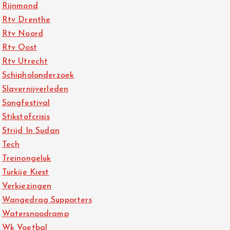
Rijnmond
Rtv Drenthe
Rtv Noord
Rtv Oost
Rtv Utrecht
Schipholonderzoek
Slavernijverleden
Songfestival
Stikstofcrisis
Strijd In Sudan
Tech
Treinongeluk
Turkije Kiest
Verkiezingen
Wangedrag Supporters
Watersnoodramp
Wk Voetbal