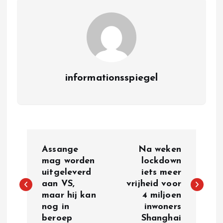
informationsspiegel
P
Assange
Na weken
o
mag worden
lockdown
uitgeleverd
iets meer
aan VS,
vrijheid voor
s
maar hij kan
4 miljoen
nog in
inwoners
t
beroep
Shanghai