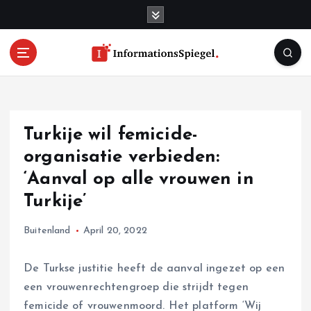
S
k
i
p
t
o
c
o
Turkije wil femicide-
n
t
organisatie verbieden:
e
‘Aanval op alle vrouwen in
n
Turkije’
t
Buitenland
April 20, 2022
De Turkse justitie heeft de aanval ingezet op een
een vrouwenrechtengroep die strijdt tegen
femicide of vrouwenmoord. Het platform ‘Wij