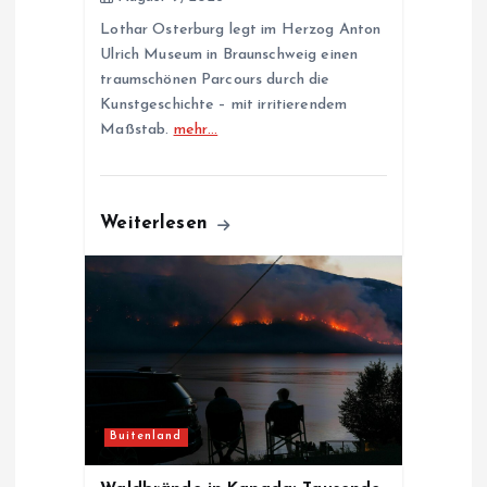
n
Lothar Osterburg legt im Herzog Anton
Ulrich Museum in Braunschweig einen
traumschönen Parcours durch die
Kunstgeschichte – mit irritierendem
Maßstab.
mehr…
Weiterlesen
Buitenland