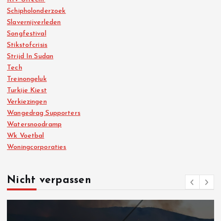
Schipholonderzoek
Slavernijverleden
Songfestival
Stikstofcrisis
Strijd In Sudan
Tech
Treinongeluk
Turkije Kiest
Verkiezingen
Wangedrag Supporters
Watersnoodramp
Wk Voetbal
Woningcorporaties
Nicht verpassen