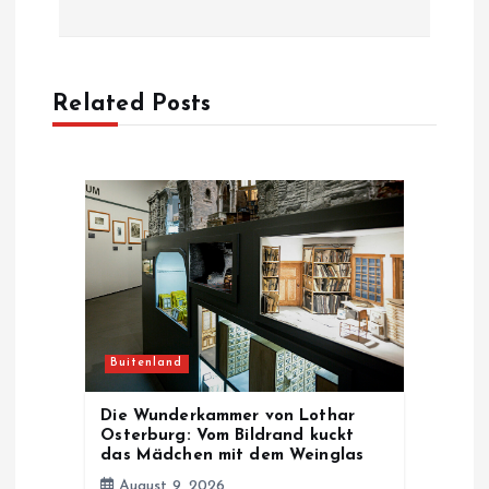
n
a
Related Posts
v
i
g
a
t
Buitenland
i
Die Wunderkammer von Lothar
Osterburg: Vom Bildrand kuckt
o
das Mädchen mit dem Weinglas
August 9, 2026