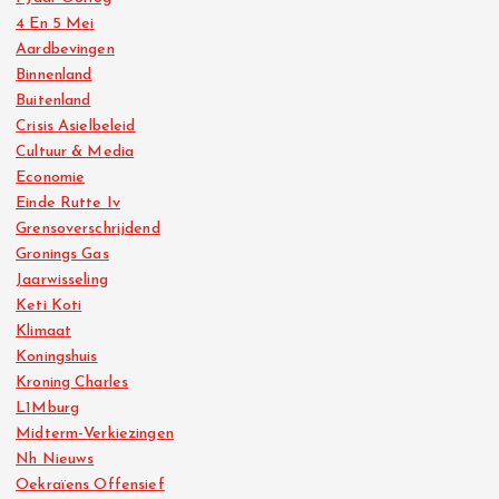
4 En 5 Mei
Aardbevingen
Binnenland
Buitenland
Crisis Asielbeleid
Cultuur & Media
Economie
Einde Rutte Iv
Grensoverschrijdend
Gronings Gas
Jaarwisseling
Keti Koti
Klimaat
Koningshuis
Kroning Charles
L1Mburg
Midterm-Verkiezingen
Nh Nieuws
Oekraïens Offensief