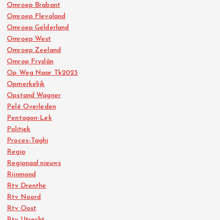
Omroep Brabant
Omroep Flevoland
Omroep Gelderland
Omroep West
Omroep Zeeland
Omrop Fryslân
Op Weg Naar Tk2023
Opmerkelijk
Opstand Wagner
Pelé Overleden
Pentagon-Lek
Politiek
Proces-Taghi
Regio
Regionaal nieuws
Rijnmond
Rtv Drenthe
Rtv Noord
Rtv Oost
Rtv Utrecht