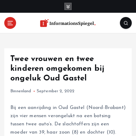
S
k
i
p
t
o
c
o
Twee vrouwen en twee
n
t
kinderen omgekomen bij
e
ongeluk Oud Gastel
n
t
Binnenland
September 2, 2022
Bij een aanrijding in Oud Gastel (Noord-Brabant)
zijn vier mensen verongelukt na een botsing
tussen twee auto’s. De slachtoffers zijn een
moeder van 39, haar zoon (8) en dochter (10).