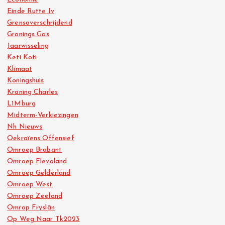
Einde Rutte Iv
Grensoverschrijdend
Gronings Gas
Jaarwisseling
Keti Koti
Klimaat
Koningshuis
Kroning Charles
L1Mburg
Midterm-Verkiezingen
Nh Nieuws
Oekraïens Offensief
Omroep Brabant
Omroep Flevoland
Omroep Gelderland
Omroep West
Omroep Zeeland
Omrop Fryslân
Op Weg Naar Tk2023