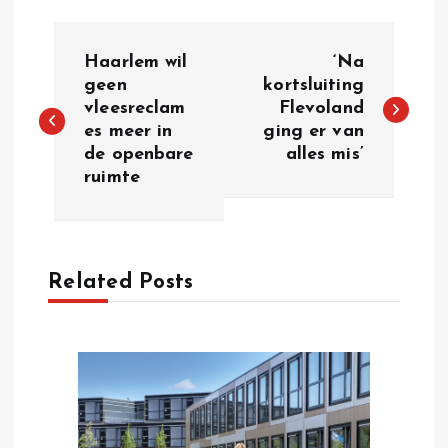
P
Haarlem wil
‘Na
o
geen
kortsluiting
vleesreclam
Flevoland
es meer in
ging er van
s
de openbare
alles mis’
ruimte
t
n
a
Related Posts
v
i
g