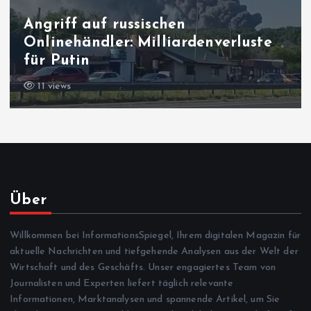
Angriff auf russischen
Onlinehändler: Milliardenverluste
für Putin
11 views
Über
Willkommen bei InformationsSpiegel, Ihrem digitalen Magazin für
aktuelle Nachrichten und tiefgehende Analysen aus der Welt der
Wirtschaft und des Geschäfts. Unser engagiertes Team von
Journalisten und Experten liefert täglich relevante
Informationen, Marktanalysen und spannende Artikel, um Sie