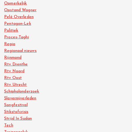
Opmerkelijk
Opstand Wagner
Pelé Overleden
Pentagon-Lek
Politiek
Proces-Taghi
Regio
Regionaal nieuws
Rijnmond
Rtv Drenthe
Rtv Noord
Rtv Oost
Rtv Utrecht
Schipholonderzoek
Slavernijverleden
Songfestival
Stikstofcrisis
Strijd In Sudan
Tech