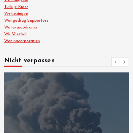
Treinongeluk
Turkije Kiest
Verkiezingen
Wangedrag Supporters
Watersnoodramp
Wk Voetbal
Woningcorporaties
Nicht verpassen