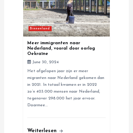
a
t
Binnenland
i
Meer immigranten naar
Nederland, vooral door oorlog
o
Oekraïne
June 30, 2024
n
Het afgelopen jaar zijn er meer
migranten naar Nederland gekomen dan
in 2021. In totaal kwamen er in 2022
zo’n 403.000 mensen naar Nederland,
tegenover 298.000 het jaar ervoor.
Daarmee…
Weiterlesen