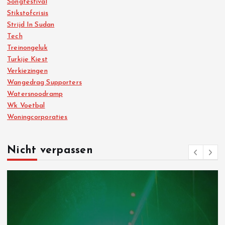
Songfestival
Stikstofcrisis
Strijd In Sudan
Tech
Treinongeluk
Turkije Kiest
Verkiezingen
Wangedrag Supporters
Watersnoodramp
Wk Voetbal
Woningcorporaties
Nicht verpassen