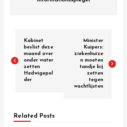
informationsspiegel
P
Kabinet
Minister
o
beslist deze
Kuipers:
maand over
ziekenhuize
onder water
n moeten
s
zetten
tandje bij
Hedwigepol
zetten
t
der
tegen
wachtlijsten
n
a
Related Posts
v