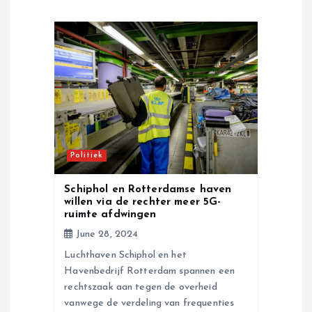
i
g
a
t
i
Politiek
o
Schiphol en Rotterdamse haven
willen via de rechter meer 5G-
n
ruimte afdwingen
June 28, 2024
Luchthaven Schiphol en het
Havenbedrijf Rotterdam spannen een
rechtszaak aan tegen de overheid
vanwege de verdeling van frequenties