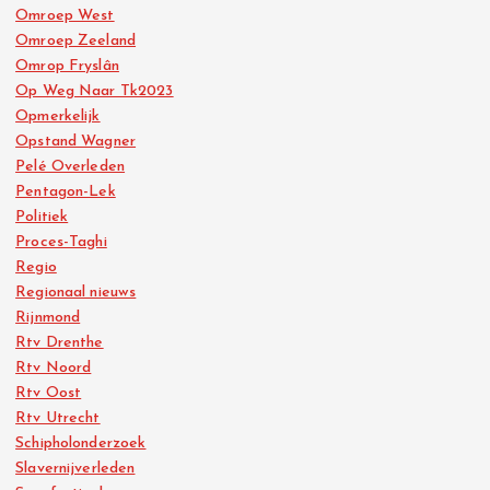
Omroep West
Omroep Zeeland
Omrop Fryslân
Op Weg Naar Tk2023
Opmerkelijk
Opstand Wagner
Pelé Overleden
Pentagon-Lek
Politiek
Proces-Taghi
Regio
Regionaal nieuws
Rijnmond
Rtv Drenthe
Rtv Noord
Rtv Oost
Rtv Utrecht
Schipholonderzoek
Slavernijverleden