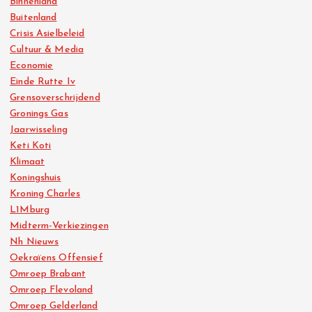
Binnenland
Buitenland
Crisis Asielbeleid
Cultuur & Media
Economie
Einde Rutte Iv
Grensoverschrijdend
Gronings Gas
Jaarwisseling
Keti Koti
Klimaat
Koningshuis
Kroning Charles
L1Mburg
Midterm-Verkiezingen
Nh Nieuws
Oekraïens Offensief
Omroep Brabant
Omroep Flevoland
Omroep Gelderland