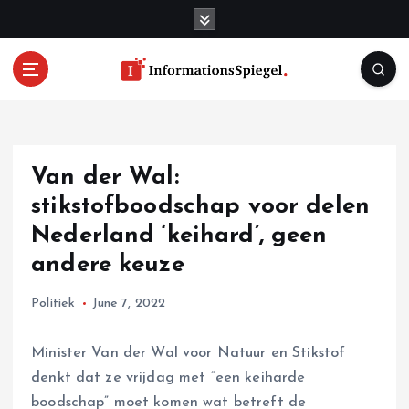
S
k
i
p
t
o
c
o
Van der Wal:
n
t
stikstofboodschap voor delen
e
Nederland ‘keihard’, geen
n
andere keuze
t
Politiek
June 7, 2022
Minister Van der Wal voor Natuur en Stikstof
denkt dat ze vrijdag met “een keiharde
boodschap” moet komen wat betreft de