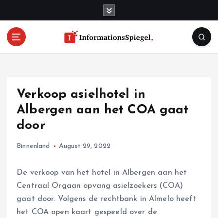
S
k
i
p
t
o
c
o
Verkoop asielhotel in
n
t
Albergen aan het COA gaat
e
door
n
t
Binnenland
August 29, 2022
De verkoop van het hotel in Albergen aan het
Centraal Orgaan opvang asielzoekers (COA)
gaat door. Volgens de rechtbank in Almelo heeft
het COA open kaart gespeeld over de