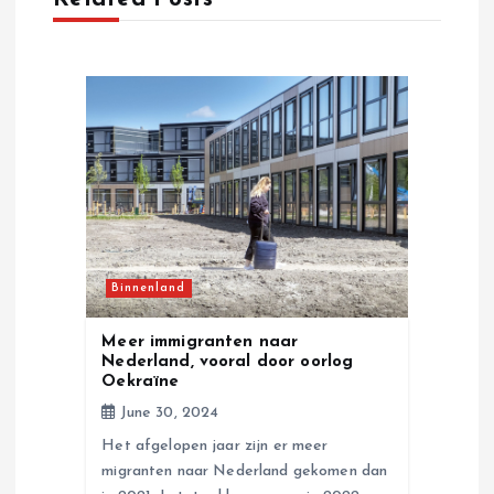
v
i
g
a
t
i
Binnenland
o
Meer immigranten naar
Nederland, vooral door oorlog
n
Oekraïne
June 30, 2024
Het afgelopen jaar zijn er meer
migranten naar Nederland gekomen dan