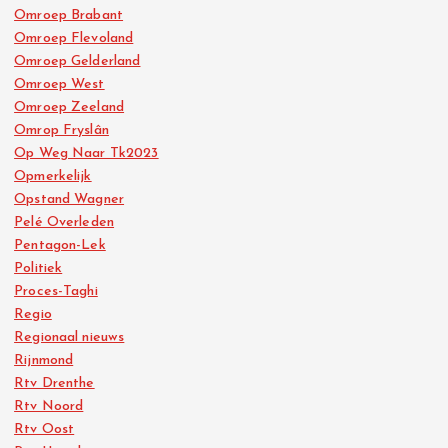
Omroep Brabant
Omroep Flevoland
Omroep Gelderland
Omroep West
Omroep Zeeland
Omrop Fryslân
Op Weg Naar Tk2023
Opmerkelijk
Opstand Wagner
Pelé Overleden
Pentagon-Lek
Politiek
Proces-Taghi
Regio
Regionaal nieuws
Rijnmond
Rtv Drenthe
Rtv Noord
Rtv Oost