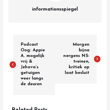
informationsspiegel
P
Podcast
Morgen
o
Oog: Appie
bijna
A. mogelijk
nergens NS-
vrij &
treinen,
s
Jehova’s
kritiek op
getuigen
laat besluit
t
weer langs
de deuren
n
a
Related Posts