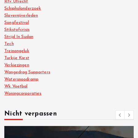
Rtv Utrecht
Schipholonderzoek
Slavernijverleden
Songfestival
Stikstofcrisis
Strijd In Sudan
Tech
Treinongeluk
Turkije Kiest
Verkiezingen
Wangedrag Supporters
Watersnoodramp
Wk Voetbal
Woningcorporaties
Nicht verpassen