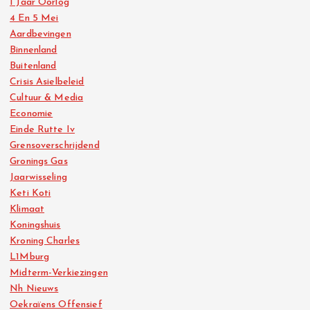
1 Jaar Oorlog
4 En 5 Mei
Aardbevingen
Binnenland
Buitenland
Crisis Asielbeleid
Cultuur & Media
Economie
Einde Rutte Iv
Grensoverschrijdend
Gronings Gas
Jaarwisseling
Keti Koti
Klimaat
Koningshuis
Kroning Charles
L1Mburg
Midterm-Verkiezingen
Nh Nieuws
Oekraïens Offensief