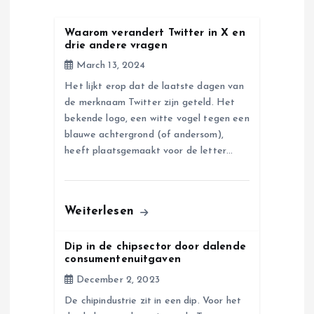
i
Waarom verandert Twitter in X en
drie andere vragen
g
March 13, 2024
a
Het lijkt erop dat de laatste dagen van
de merknaam Twitter zijn geteld. Het
bekende logo, een witte vogel tegen een
t
blauwe achtergrond (of andersom),
heeft plaatsgemaakt voor de letter…
i
o
Weiterlesen
n
Dip in de chipsector door dalende
consumentenuitgaven
December 2, 2023
De chipindustrie zit in een dip. Voor het