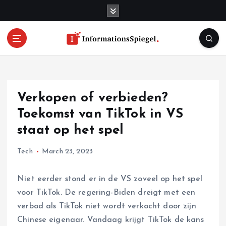
S
k
i
p
t
o
c
o
Verkopen of verbieden?
n
t
Toekomst van TikTok in VS
e
staat op het spel
n
t
Tech
March 23, 2023
Niet eerder stond er in de VS zoveel op het spel
voor TikTok. De regering-Biden dreigt met een
verbod als TikTok niet wordt verkocht door zijn
Chinese eigenaar. Vandaag krijgt TikTok de kans