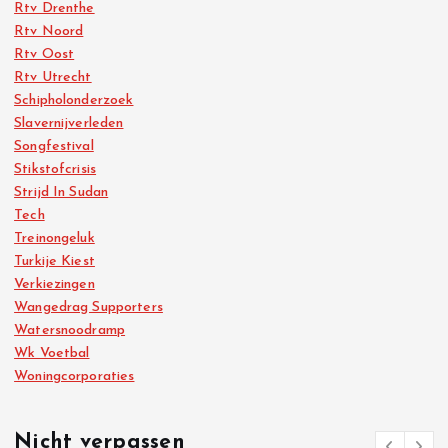
Rtv Drenthe
Rtv Noord
Rtv Oost
Rtv Utrecht
Schipholonderzoek
Slavernijverleden
Songfestival
Stikstofcrisis
Strijd In Sudan
Tech
Treinongeluk
Turkije Kiest
Verkiezingen
Wangedrag Supporters
Watersnoodramp
Wk Voetbal
Woningcorporaties
Nicht verpassen