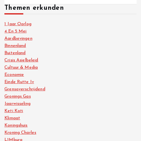
Themen erkunden
1 Jaar Oorlog
4 En 5 Mei
Aardbevingen
Binnenland
Buitenland
Crisis Asielbeleid
Cultuur & Media
Economie
Einde Rutte Iv
Grensoverschrijdend
Gronings Gas
Jaarwisseling
Keti Koti
Klimaat
Koningshuis
Kroning Charles
L1Mburg