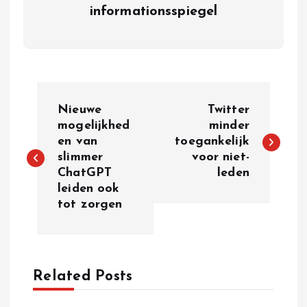
informationsspiegel
P
Nieuwe
Twitter
o
mogelijkhed
minder
en van
toegankelijk
slimmer
voor niet-
s
ChatGPT
leden
leiden ook
t
tot zorgen
n
a
Related Posts
v