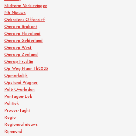
Midterm-Verkiezingen
Nh Nieuws
Oekraïens Offensief
Omroep Brabant
Omroep Flevoland
Omroep Gelderland
Omroep West
Omroep Zeeland
Omrop Fryslân
Op Weg Naar Tk2023
Opmerkelijk
Opstand Wagner
Pelé Overleden
Pentagon-Lek
Politiek
Proces-Taghi
Regio
Regionaal nieuws
Rijnmond