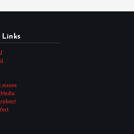
 Links
.
d
nd
 nieuws
 Media
rabant
West