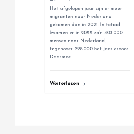
i
Het afgelopen jaar zijn er meer
migranten naar Nederland
o
gekomen dan in 2021. In totaal
kwamen er in 2022 zo’n 403.000
n
mensen naar Nederland,
tegenover 298.000 het jaar ervoor.
Daarmee…
Weiterlesen