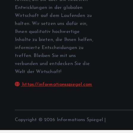
Entwicklungen in der globalen
Wirtschaft auf dem Laufenden zu
halten. Wir setzen uns dafür ein,
Ihnen qualitativ hochwertige
Inhalte zu bieten, die Ihnen helfen,
informierte Entscheidungen zu
treffen. Bleiben Sie mit uns
verbunden und entdecken Sie die
Welt der Wirtschaft!
https://informationsspiegel.com
Copyright © 2026 Informations Spiegel |