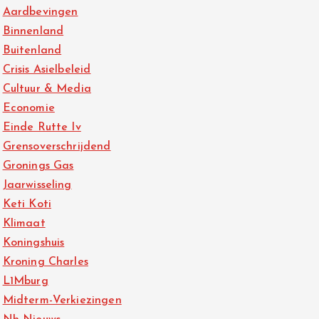
Aardbevingen
Binnenland
Buitenland
Crisis Asielbeleid
Cultuur & Media
Economie
Einde Rutte Iv
Grensoverschrijdend
Gronings Gas
Jaarwisseling
Keti Koti
Klimaat
Koningshuis
Kroning Charles
L1Mburg
Midterm-Verkiezingen