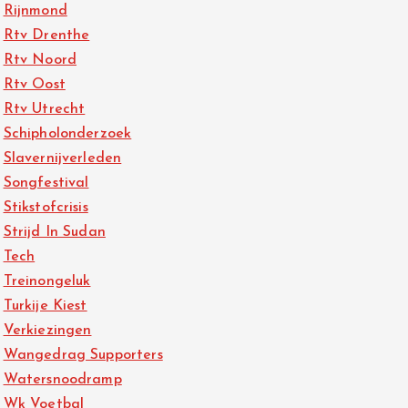
Rijnmond
Rtv Drenthe
Rtv Noord
Rtv Oost
Rtv Utrecht
Schipholonderzoek
Slavernijverleden
Songfestival
Stikstofcrisis
Strijd In Sudan
Tech
Treinongeluk
Turkije Kiest
Verkiezingen
Wangedrag Supporters
Watersnoodramp
Wk Voetbal