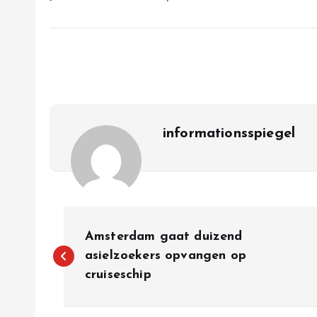
informationsspiegel
P
Amsterdam gaat duizend
o
asielzoekers opvangen op
cruiseschip
s