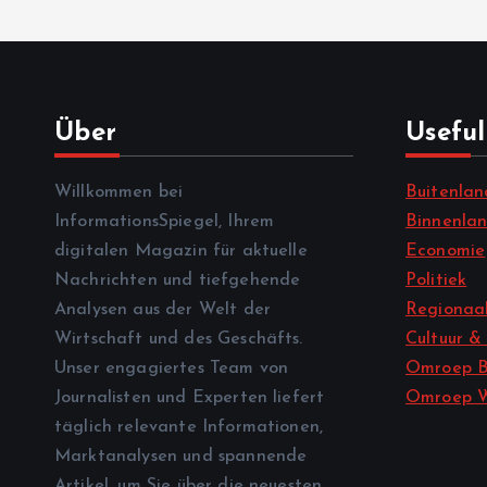
Über
Useful
Willkommen bei
Buitenlan
InformationsSpiegel, Ihrem
Binnenla
digitalen Magazin für aktuelle
Economie
Nachrichten und tiefgehende
Politiek
Analysen aus der Welt der
Regionaal
Wirtschaft und des Geschäfts.
Cultuur &
Unser engagiertes Team von
Omroep B
Journalisten und Experten liefert
Omroep 
täglich relevante Informationen,
Marktanalysen und spannende
Artikel, um Sie über die neuesten