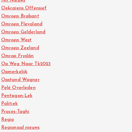
Nh Nieuws
Oekraïens Offensief
Omroep Brabant
Omroep Flevoland
Omroep Gelderland
Omroep West
Omroep Zeeland
Omrop Fryslân
Op Weg Naar Tk2023
Opmerkelijk
Opstand Wagner
Pelé Overleden
Pentagon-Lek
Politiek
Proces-Taghi
Regio
Regionaal nieuws