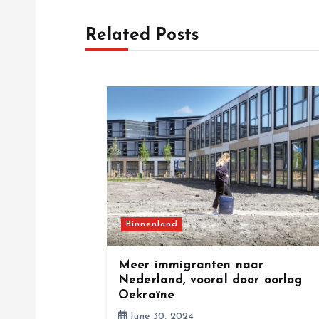
t
Related Posts
n
a
v
i
g
Binnenland
a
Meer immigranten naar
Nederland, vooral door oorlog
Oekraïne
t
June 30, 2024