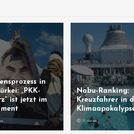
ensprozess in
ürkei: „PKK-
Nabu-Ranking:
z“ ist jetzt im
Kreuzfahrer in d
ament
Klimaapokalyps
ws
11 views