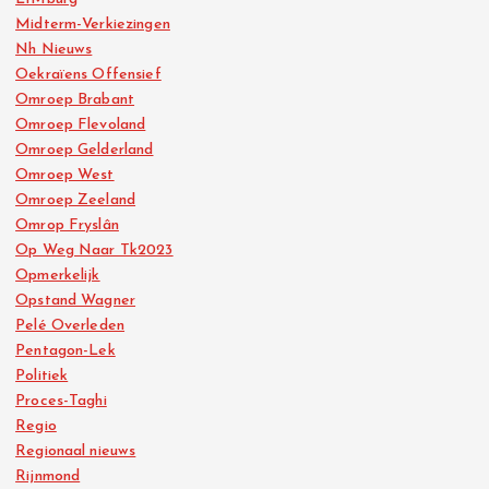
Midterm-Verkiezingen
Nh Nieuws
Oekraïens Offensief
Omroep Brabant
Omroep Flevoland
Omroep Gelderland
Omroep West
Omroep Zeeland
Omrop Fryslân
Op Weg Naar Tk2023
Opmerkelijk
Opstand Wagner
Pelé Overleden
Pentagon-Lek
Politiek
Proces-Taghi
Regio
Regionaal nieuws
Rijnmond