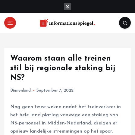
S
k
i
p
t
o
c
o
Waarom staan alle treinen
n
t
stil bij regionale staking bij
e
NS?
n
t
Binnenland
September 7, 2022
Nog geen twee weken nadat het treinverkeer in
het hele land platlag vanwege een staking van
NS-personeel in Midden-Nederland, dreigen er
opnieuw landelijke stremmingen op het spoor.