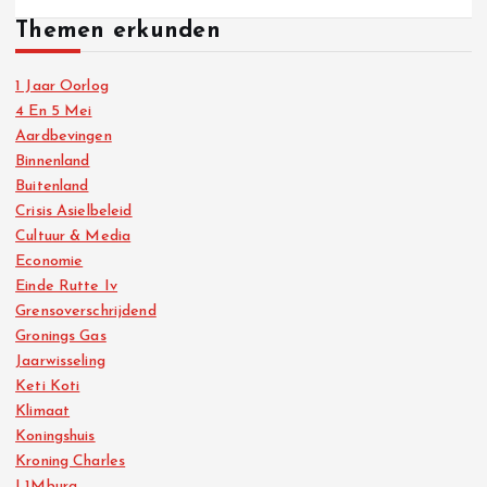
Themen erkunden
1 Jaar Oorlog
4 En 5 Mei
Aardbevingen
Binnenland
Buitenland
Crisis Asielbeleid
Cultuur & Media
Economie
Einde Rutte Iv
Grensoverschrijdend
Gronings Gas
Jaarwisseling
Keti Koti
Klimaat
Koningshuis
Kroning Charles
L1Mburg