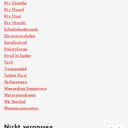
Rtv Drenthe
Rtv Noord
Rtv Oost
Rtv Utrecht
Schipholonderzoek
Slavernijverleden
Songfestival
Stikstofcrisis
Strijd In Sudan
Tech
Treinongeluk
Turkije Kiest
Verkiezingen
Wangedrag Supporters
Watersnoodramp
Wk Voetbal
Woningcorporaties
Nicht verpassen