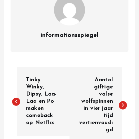
informationsspiegel
P
Tinky
Aantal
o
Winky,
giftige
Dipsy, Laa-
valse
Laa en Po
wolfspinnen
s
maken
in vier jaar
comeback
tijd
t
op Netflix
vertienvoudi
gd
n