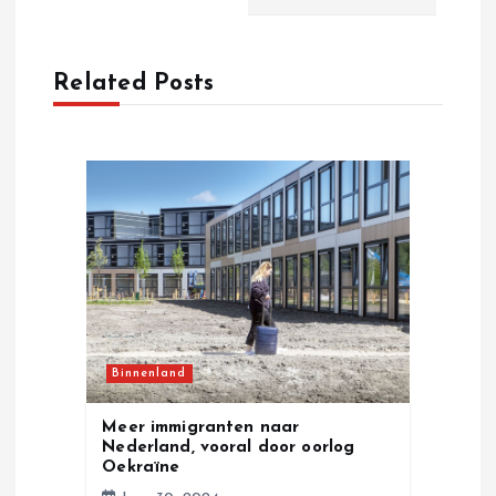
a
Related Posts
v
i
g
a
t
i
Binnenland
o
Meer immigranten naar
Nederland, vooral door oorlog
n
Oekraïne