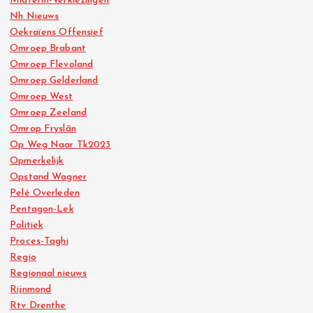
Midterm-Verkiezingen
Nh Nieuws
Oekraïens Offensief
Omroep Brabant
Omroep Flevoland
Omroep Gelderland
Omroep West
Omroep Zeeland
Omrop Fryslân
Op Weg Naar Tk2023
Opmerkelijk
Opstand Wagner
Pelé Overleden
Pentagon-Lek
Politiek
Proces-Taghi
Regio
Regionaal nieuws
Rijnmond
Rtv Drenthe