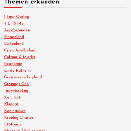
Themen erkunden
1 Jaar Oorlog
4 En 5 Mei
Aardbevingen
Binnenland
Buitenland
Crisis Asielbeleid
Cultuur & Media
Economie
Einde Rutte Iv
Grensoverschrijdend
Gronings Gas
Jaarwisseling
Keti Koti
Klimaat
Koningshuis
Kroning Charles
L1Mburg