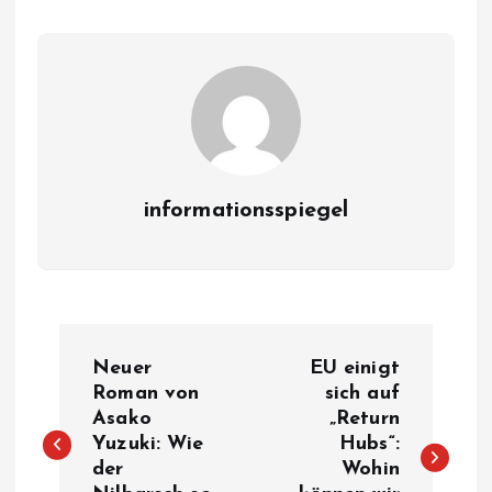
informationsspiegel
P
Neuer
EU einigt
o
Roman von
sich auf
Asako
„Return
Yuzuki: Wie
Hubs“:
s
der
Wohin