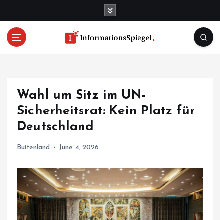
S
k
i
p
t
o
c
o
Wahl um Sitz im UN-
n
t
Sicherheitsrat: Kein Platz für
e
Deutschland
n
t
Buitenland
June 4, 2026