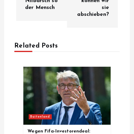
Nilbarsch so
können wir
t
der Mensch
sie
abschieben?
n
a
Related Posts
v
i
g
a
t
Buitenland
i
Wegen Fifa-Investorendeal: