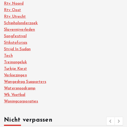
Rtv Noord
Rtv Oost
Rtv Utrecht
Schipholonderzoek
Slavernijverleden
Songfestival
Stikstofcrisis
Strijd In Sudan
Tech
Treinongeluk
Turkije Kiest
Verkiezingen
Wangedrag Supporters
Watersnoodramp
Wk Voetbal
Woningcorporaties
Nicht verpassen