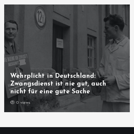
d:
Ungleichbehandlung im
 auch
Abstammungsrecht: Famil
Cis-Mann wird es schwer 
18 views