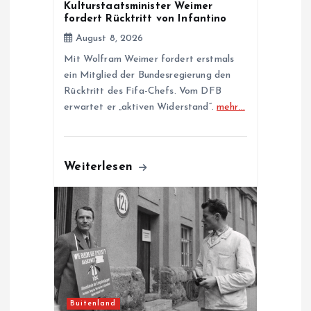
o
Kulturstaatsminister Weimer
fordert Rücktritt von Infantino
n
August 8, 2026
Mit Wolfram Weimer fordert erstmals
ein Mitglied der Bundesregierung den
Rücktritt des Fifa-Chefs. Vom DFB
erwartet er „aktiven Widerstand“.
mehr…
Weiterlesen
Buitenland