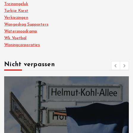
Treinongeluk
Turkije Kiest
Verkiezingen
Wangedrag Supporters
Watersnoodramp
Wk Voetbal
Woningcorporaties
Nicht verpassen