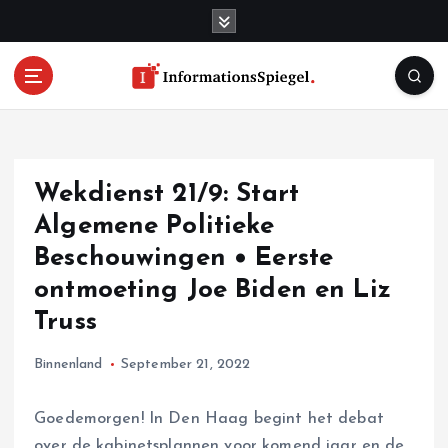
S
k
i
p
t
o
c
o
Wekdienst 21/9: Start
n
t
Algemene Politieke
e
Beschouwingen • Eerste
n
ontmoeting Joe Biden en Liz
t
Truss
Binnenland
September 21, 2022
Goedemorgen! In Den Haag begint het debat
over de kabinetsplannen voor komend jaar en de