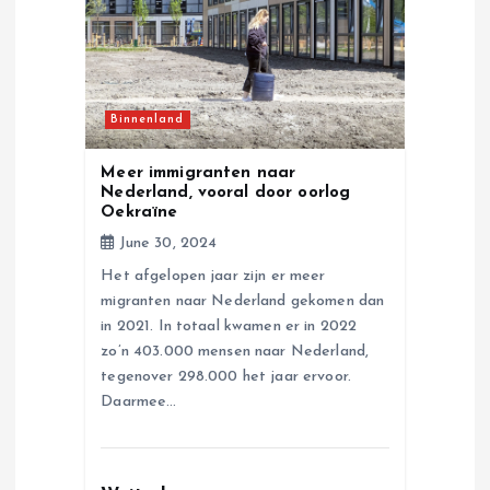
a
t
i
Binnenland
o
Meer immigranten naar
Nederland, vooral door oorlog
n
Oekraïne
June 30, 2024
Het afgelopen jaar zijn er meer
migranten naar Nederland gekomen dan
in 2021. In totaal kwamen er in 2022
zo’n 403.000 mensen naar Nederland,
tegenover 298.000 het jaar ervoor.
Daarmee…