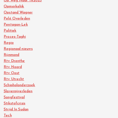
Op Weg Naar Tk2023
Opmerkelijk
Opstand Wagner
Pelé Overleden
Pentagon-Lek
Politiek
Proces-Taghi
Regio
Regionaal nieuws
Rijnmond
Rtv Drenthe
Rtv Noord
Rtv Oost
Rtv Utrecht
Schipholonderzoek
Slavernijverleden
Songfestival
Stikstofcrisis
Strijd In Sudan
Tech