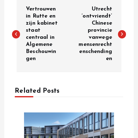
P
Vertrouwen
Utrecht
o
in Rutte en
‘ontvriendt’
zijn kabinet
Chinese
staat
provincie
s
centraal in
vanwege
Algemene
mensenrecht
t
Beschouwin
enschending
gen
en
n
a
Related Posts
v
i
g