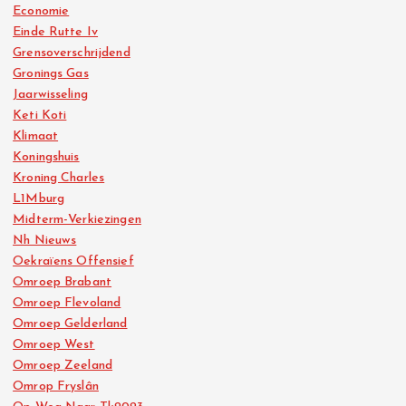
Economie
Einde Rutte Iv
Grensoverschrijdend
Gronings Gas
Jaarwisseling
Keti Koti
Klimaat
Koningshuis
Kroning Charles
L1Mburg
Midterm-Verkiezingen
Nh Nieuws
Oekraïens Offensief
Omroep Brabant
Omroep Flevoland
Omroep Gelderland
Omroep West
Omroep Zeeland
Omrop Fryslân