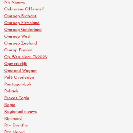
Nh Nieuws
Oekraïens Offensief
Omroep Brabant
Omroep Flevoland
Omroep Gelderland
Omroep West
Omroep Zeeland
Omrop Fryslân
Op Weg Naar Tk2023
Opmerkelijk
Opstand Wagner
Pelé Overleden
Pentagon-Lek
Politiek
Proces-Taghi
Regio
Regionaal nieuws
Rijnmond
Rtv Drenthe
Rtv Noord