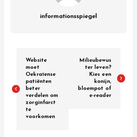
informationsspiegel
P
Website
Milieubewus
o
moet
ter leven?
Oekraïense
Kies een
patiënten
konijn,
s
beter
bloempot of
verdelen om
e-reader
t
zorginfarct
te
n
voorkomen
a