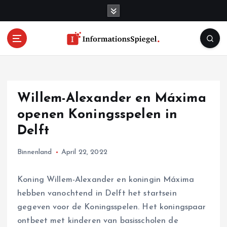
S
k
i
p
t
o
c
o
Willem-Alexander en Máxima
n
t
openen Koningsspelen in
e
Delft
n
t
Binnenland
April 22, 2022
Koning Willem-Alexander en koningin Máxima
hebben vanochtend in Delft het startsein
gegeven voor de Koningsspelen. Het koningspaar
ontbeet met kinderen van basisscholen de