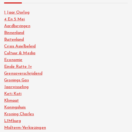
1 Jaar Oorlog
4 En 5 Mei
Aardbevingen
Binnenland
Buitenland
Crisis Asielbeleid
Cultuur & Media
Economie
Einde Rutte Iv
Grensoverschrijdend
Gronings Gas
Jaarwisseling
Keti Koti
Klimaat
Koningshuis
Kroning Charles
L1Mburg
Midterm-Verkiezingen