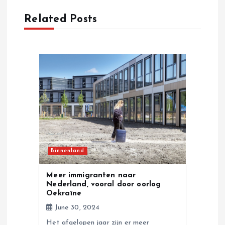
v
Related Posts
i
g
a
t
i
Binnenland
o
Meer immigranten naar
n
Nederland, vooral door oorlog
Oekraïne
June 30, 2024
Het afgelopen jaar zijn er meer