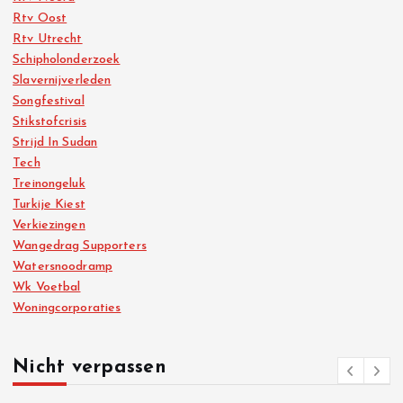
Rtv Oost
Rtv Utrecht
Schipholonderzoek
Slavernijverleden
Songfestival
Stikstofcrisis
Strijd In Sudan
Tech
Treinongeluk
Turkije Kiest
Verkiezingen
Wangedrag Supporters
Watersnoodramp
Wk Voetbal
Woningcorporaties
Nicht verpassen