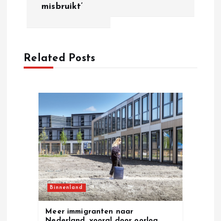
misbruikt’
n
a
Related Posts
v
i
g
a
t
i
Binnenland
o
Meer immigranten naar
Nederland, vooral door oorlog