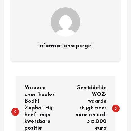
informationsspiegel
P
Vrouwen
Gemiddelde
o
over ‘healer’
WOZ-
Bodhi
waarde
Zapha: ‘Hij
stijgt weer
s
heeft mijn
naar record:
kwetsbare
315.000
t
positie
euro