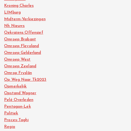
Kroning Charles
L1Mburg
Midterm-Verkiezingen
Nh Nieuws
Oekraïens Offensief
Omroep Brabant
Omroep Flevoland
Omroep Gelderland
Omroep West
Omroep Zeeland
Omrop Fryslân
Op Weg Naar Tk2023
Opmerkelijk
Opstand Wagner
Pelé Overleden
Pentagon-Lek
Politiek
Proces-Taghi
Regio