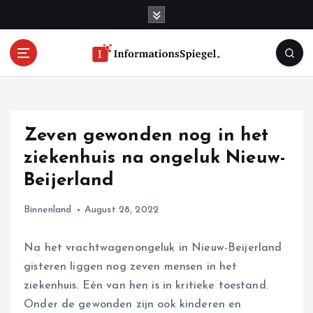
S
k
i
p
t
o
c
o
Zeven gewonden nog in het
n
t
ziekenhuis na ongeluk Nieuw-
e
Beijerland
n
t
Binnenland
August 28, 2022
Na het vrachtwagenongeluk in Nieuw-Beijerland
gisteren liggen nog zeven mensen in het
ziekenhuis. Eén van hen is in kritieke toestand.
Onder de gewonden zijn ook kinderen en