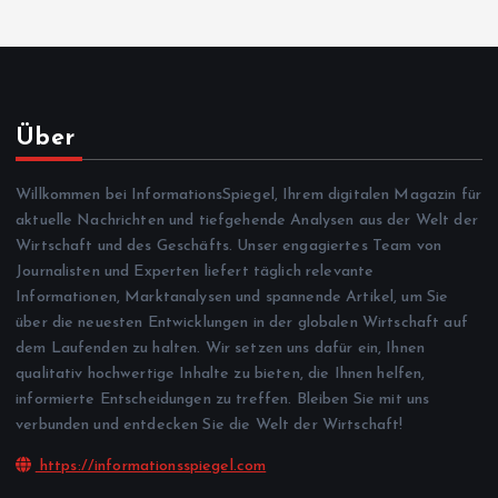
Über
Willkommen bei InformationsSpiegel, Ihrem digitalen Magazin für
aktuelle Nachrichten und tiefgehende Analysen aus der Welt der
Wirtschaft und des Geschäfts. Unser engagiertes Team von
Journalisten und Experten liefert täglich relevante
Informationen, Marktanalysen und spannende Artikel, um Sie
über die neuesten Entwicklungen in der globalen Wirtschaft auf
dem Laufenden zu halten. Wir setzen uns dafür ein, Ihnen
qualitativ hochwertige Inhalte zu bieten, die Ihnen helfen,
informierte Entscheidungen zu treffen. Bleiben Sie mit uns
verbunden und entdecken Sie die Welt der Wirtschaft!
https://informationsspiegel.com