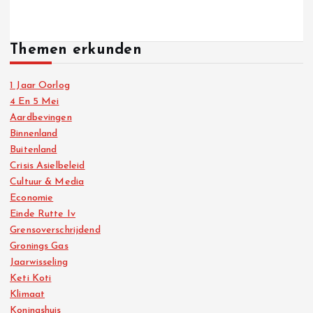
Themen erkunden
1 Jaar Oorlog
4 En 5 Mei
Aardbevingen
Binnenland
Buitenland
Crisis Asielbeleid
Cultuur & Media
Economie
Einde Rutte Iv
Grensoverschrijdend
Gronings Gas
Jaarwisseling
Keti Koti
Klimaat
Koningshuis