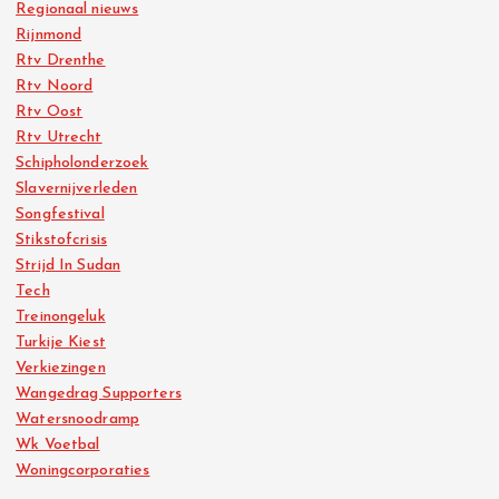
Regionaal nieuws
Rijnmond
Rtv Drenthe
Rtv Noord
Rtv Oost
Rtv Utrecht
Schipholonderzoek
Slavernijverleden
Songfestival
Stikstofcrisis
Strijd In Sudan
Tech
Treinongeluk
Turkije Kiest
Verkiezingen
Wangedrag Supporters
Watersnoodramp
Wk Voetbal
Woningcorporaties