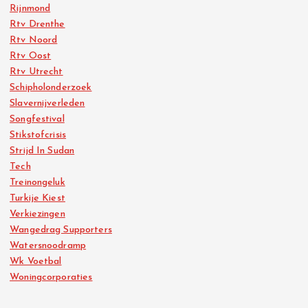
Rijnmond
Rtv Drenthe
Rtv Noord
Rtv Oost
Rtv Utrecht
Schipholonderzoek
Slavernijverleden
Songfestival
Stikstofcrisis
Strijd In Sudan
Tech
Treinongeluk
Turkije Kiest
Verkiezingen
Wangedrag Supporters
Watersnoodramp
Wk Voetbal
Woningcorporaties