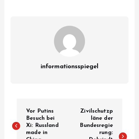
informationsspiegel
P
Vor Putins
Zivilschutzp
o
Besuch bei
läne der
Xi: Russland
Bundesregie
made in
rung:
s