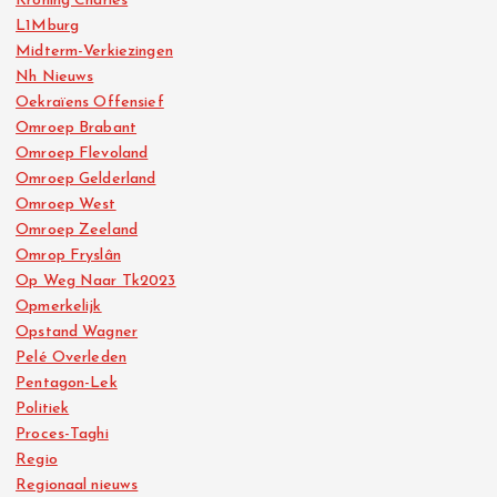
Kroning Charles
L1Mburg
Midterm-Verkiezingen
Nh Nieuws
Oekraïens Offensief
Omroep Brabant
Omroep Flevoland
Omroep Gelderland
Omroep West
Omroep Zeeland
Omrop Fryslân
Op Weg Naar Tk2023
Opmerkelijk
Opstand Wagner
Pelé Overleden
Pentagon-Lek
Politiek
Proces-Taghi
Regio
Regionaal nieuws