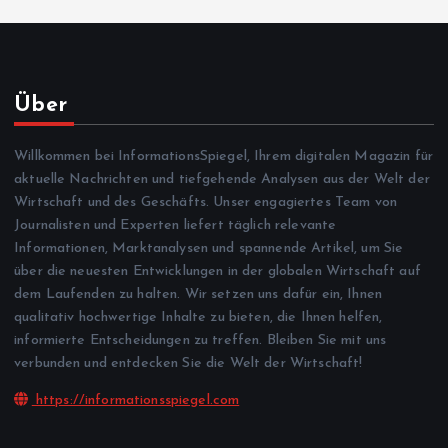
Über
Willkommen bei InformationsSpiegel, Ihrem digitalen Magazin für
aktuelle Nachrichten und tiefgehende Analysen aus der Welt der
Wirtschaft und des Geschäfts. Unser engagiertes Team von
Journalisten und Experten liefert täglich relevante
Informationen, Marktanalysen und spannende Artikel, um Sie
über die neuesten Entwicklungen in der globalen Wirtschaft auf
dem Laufenden zu halten. Wir setzen uns dafür ein, Ihnen
qualitativ hochwertige Inhalte zu bieten, die Ihnen helfen,
informierte Entscheidungen zu treffen. Bleiben Sie mit uns
verbunden und entdecken Sie die Welt der Wirtschaft!
https://informationsspiegel.com