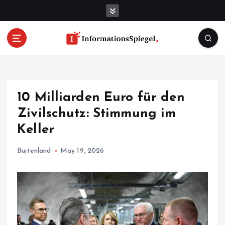
S
k
i
p
t
o
c
o
10 Milliarden Euro für den
n
t
Zivilschutz: Stimmung im
e
Keller
n
t
Buitenland
May 19, 2026