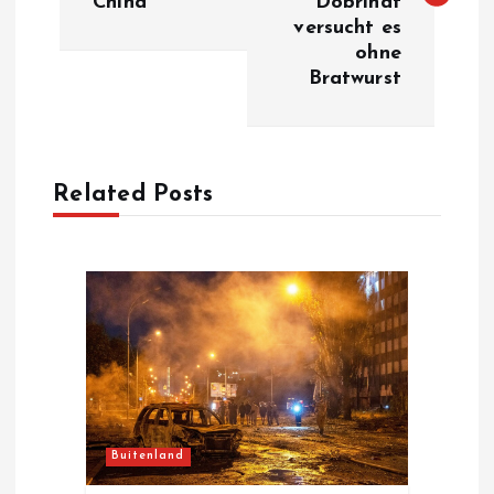
China
Dobrindt
versucht es
t
ohne
Bratwurst
n
a
Related Posts
v
i
g
a
t
Buitenland
i