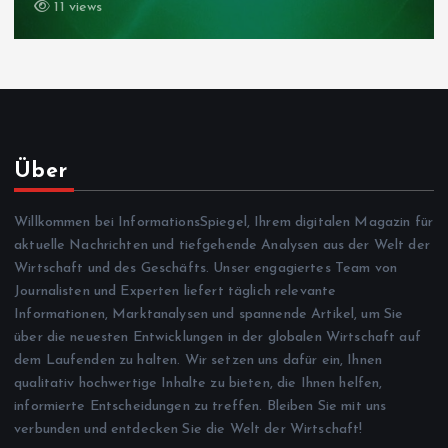
11 views
Über
Willkommen bei InformationsSpiegel, Ihrem digitalen Magazin für
aktuelle Nachrichten und tiefgehende Analysen aus der Welt der
Wirtschaft und des Geschäfts. Unser engagiertes Team von
Journalisten und Experten liefert täglich relevante
Informationen, Marktanalysen und spannende Artikel, um Sie
über die neuesten Entwicklungen in der globalen Wirtschaft auf
dem Laufenden zu halten. Wir setzen uns dafür ein, Ihnen
qualitativ hochwertige Inhalte zu bieten, die Ihnen helfen,
informierte Entscheidungen zu treffen. Bleiben Sie mit uns
verbunden und entdecken Sie die Welt der Wirtschaft!