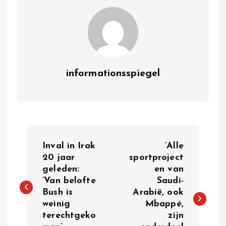
informationsspiegel
P
Inval in Irak
‘Alle
o
20 jaar
sportproject
geleden:
en van
‘Van belofte
Saudi-
s
Bush is
Arabië, ook
weinig
Mbappé,
t
terechtgeko
zijn