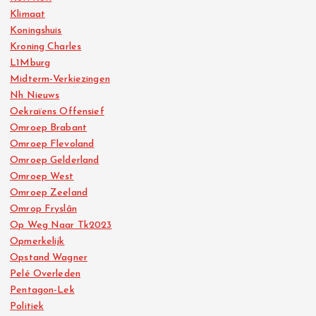
Klimaat
Koningshuis
Kroning Charles
L1Mburg
Midterm-Verkiezingen
Nh Nieuws
Oekraïens Offensief
Omroep Brabant
Omroep Flevoland
Omroep Gelderland
Omroep West
Omroep Zeeland
Omrop Fryslân
Op Weg Naar Tk2023
Opmerkelijk
Opstand Wagner
Pelé Overleden
Pentagon-Lek
Politiek