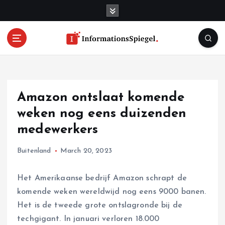
S
k
i
p
t
o
c
o
Amazon ontslaat komende
n
t
weken nog eens duizenden
e
medewerkers
n
t
Buitenland
March 20, 2023
Het Amerikaanse bedrijf Amazon schrapt de
komende weken wereldwijd nog eens 9000 banen.
Het is de tweede grote ontslagronde bij de
techgigant. In januari verloren 18.000