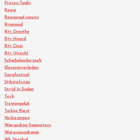
Proces-Taghi
Regio
Regionaal nieuws
Rijnmond
Rtv Drenthe
Rtv Noord
Rtv Oost
Rtv Utrecht
Schipholonderzoek
Slavernijverleden
Songfestival
Stikstofcrisis
Strijd In Sudan
Tech
Treinongeluk
Turkije Kiest
Verkiezingen
Wangedrag Supporters
Watersnoodramp
Wk Voetbal