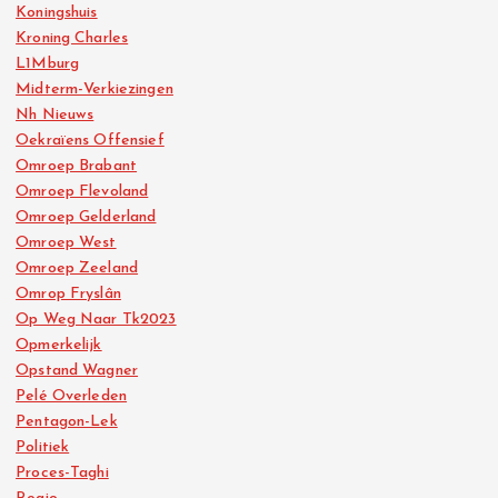
Koningshuis
Kroning Charles
L1Mburg
Midterm-Verkiezingen
Nh Nieuws
Oekraïens Offensief
Omroep Brabant
Omroep Flevoland
Omroep Gelderland
Omroep West
Omroep Zeeland
Omrop Fryslân
Op Weg Naar Tk2023
Opmerkelijk
Opstand Wagner
Pelé Overleden
Pentagon-Lek
Politiek
Proces-Taghi