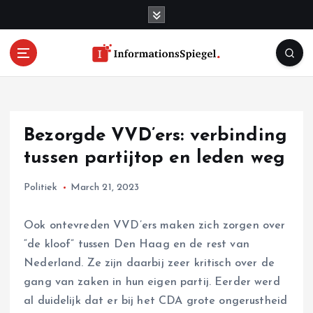
S
k
i
p
t
o
c
o
Bezorgde VVD’ers: verbinding
n
t
tussen partijtop en leden weg
e
n
Politiek
March 21, 2023
t
Ook ontevreden VVD’ers maken zich zorgen over
“de kloof” tussen Den Haag en de rest van
Nederland. Ze zijn daarbij zeer kritisch over de
gang van zaken in hun eigen partij. Eerder werd
al duidelijk dat er bij het CDA grote ongerustheid