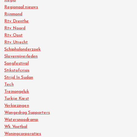
Regio
Regionaal nieuws
Rijnmond
Rtv Drenthe
Rtv Noord
Rtv Oost
Rtv Utrecht
Schipholonderzoek
Slavernijverleden
Songfestival
Stikstofcrisis
Strijd In Sudan
Tech
Treinongeluk
Turkije Kiest
Verkiezingen
Wangedrag Supporters
Watersnoodramp
Wk Voetbal
Woningcorporaties