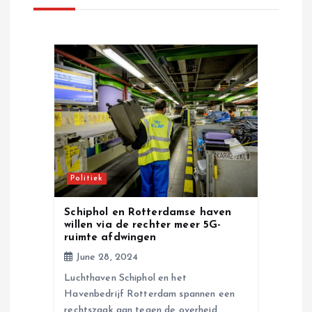
v
i
g
a
t
i
Politiek
o
Schiphol en Rotterdamse haven
willen via de rechter meer 5G-
n
ruimte afdwingen
June 28, 2024
Luchthaven Schiphol en het
Havenbedrijf Rotterdam spannen een
rechtszaak aan tegen de overheid