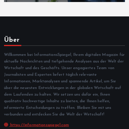
Über
Willkommen bei InformationsSpiegel, Ihrem digitalen Magazin für
aktuelle Nachrichten und tiefgehende Analysen aus der Welt der
Wirtschaft und des Geschäfts. Unser engagiertes Team von
Journalisten und Experten liefert täglich relevante
Informationen, Marktanalysen und spannende Artikel, um Sie
über die neuesten Entwicklungen in der globalen Wirtschaft auf
dem Laufenden zu halten. Wir setzen uns dafür ein, Ihnen
qualitativ hochwertige Inhalte zu bieten, die Ihnen helfen,
informierte Entscheidungen zu treffen. Bleiben Sie mit uns
verbunden und entdecken Sie die Welt der Wirtschaft!
https://informationsspiegel.com