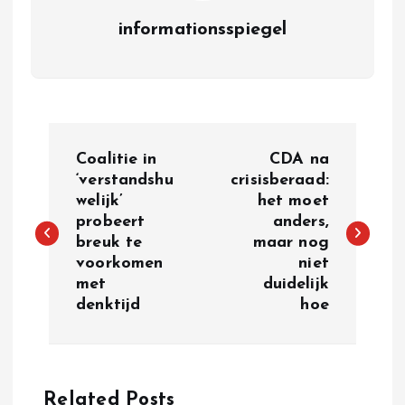
informationsspiegel
P
Coalitie in
CDA na
o
‘verstandshu
crisisberaad:
welijk’
het moet
probeert
anders,
s
breuk te
maar nog
voorkomen
niet
t
met
duidelijk
denktijd
hoe
n
a
Related Posts