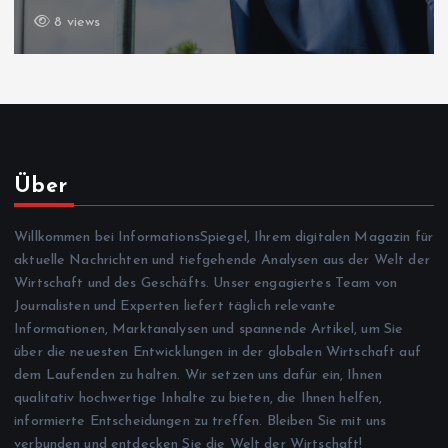
9 views
Über
Willkommen bei InformationsSpiegel, Ihrem digitalen Magazin für
aktuelle Nachrichten und tiefgehende Analysen aus der Welt der
Wirtschaft und des Geschäfts. Unser engagiertes Team von
Journalisten und Experten liefert täglich relevante
Informationen, Marktanalysen und spannende Artikel, um Sie
über die neuesten Entwicklungen in der globalen Wirtschaft auf
dem Laufenden zu halten. Wir setzen uns dafür ein, Ihnen
qualitativ hochwertige Inhalte zu bieten, die Ihnen helfen,
informierte Entscheidungen zu treffen. Bleiben Sie mit uns
verbunden und entdecken Sie die Welt der Wirtschaft!