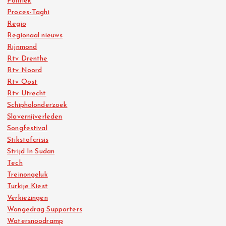
Politiek
Proces-Taghi
Regio
Regionaal nieuws
Rijnmond
Rtv Drenthe
Rtv Noord
Rtv Oost
Rtv Utrecht
Schipholonderzoek
Slavernijverleden
Songfestival
Stikstofcrisis
Strijd In Sudan
Tech
Treinongeluk
Turkije Kiest
Verkiezingen
Wangedrag Supporters
Watersnoodramp