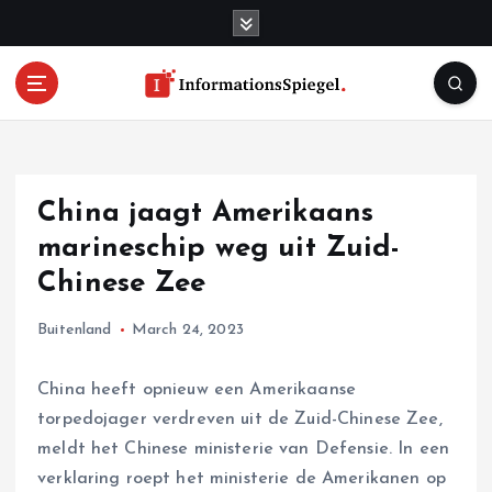
S
k
i
p
t
o
c
o
China jaagt Amerikaans
n
t
marineschip weg uit Zuid-
e
Chinese Zee
n
t
Buitenland
March 24, 2023
China heeft opnieuw een Amerikaanse
torpedojager verdreven uit de Zuid-Chinese Zee,
meldt het Chinese ministerie van Defensie. In een
verklaring roept het ministerie de Amerikanen op