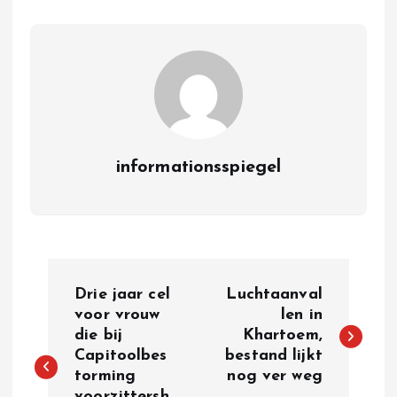
informationsspiegel
P
Drie jaar cel
Luchtaanval
o
voor vrouw
len in
die bij
Khartoem,
Capitoolbes
bestand lijkt
s
torming
nog ver weg
voorzittersh