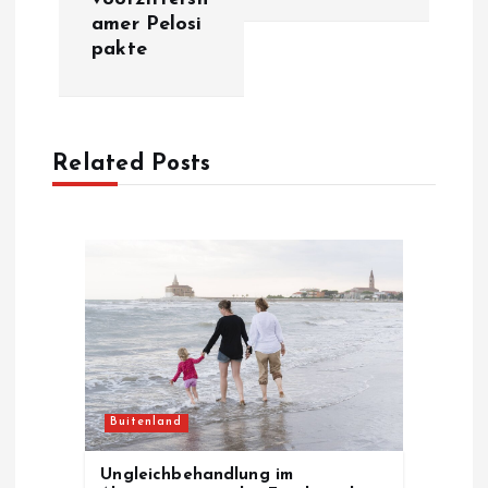
t
amer Pelosi
pakte
n
a
Related Posts
v
i
g
a
t
Buitenland
i
Ungleichbehandlung im