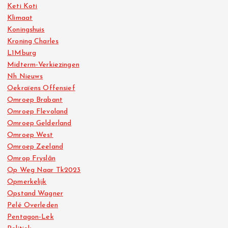
Keti Koti
Klimaat
Koningshuis
Kroning Charles
L1Mburg
Midterm-Verkiezingen
Nh Nieuws
Oekraïens Offensief
Omroep Brabant
Omroep Flevoland
Omroep Gelderland
Omroep West
Omroep Zeeland
Omrop Fryslân
Op Weg Naar Tk2023
Opmerkelijk
Opstand Wagner
Pelé Overleden
Pentagon-Lek