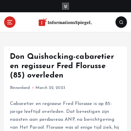
S
k
i
p
t
o
c
o
Don Quishocking-cabaretier
n
t
en regisseur Fred Florusse
e
(85) overleden
n
t
Binnenland
March 22, 2023
Cabaretier en regisseur Fred Florusse is op 85-
jarige leeftijd overleden. Dat bevestigen zijn
naasten aan persbureau ANP, na berichtgeving
van Het Parool. Florusse was al enige tijd ziek, hij