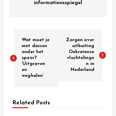
informationsspiegel
P
Wat moet je
Zorgen over
o
met dassen
uitbuiting
onder het
Oekraïense
spoor?
vluchtelinge
s
‘Uitgraven
n in
en
Nederland
t
weghalen’
n
a
Related Posts
v