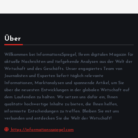
Über
Willkommen bei InformationsSpiegel, Ihrem digitalen Magazin für
aktuelle Nachrichten und tiefgehende Analysen aus der Welt der
Wirtschaft und des Geschäfts. Unser engagiertes Team von
Journalisten und Experten liefert täglich relevante
Informationen, Marktanalysen und spannende Artikel, um Sie
über die neuesten Entwicklungen in der globalen Wirtschaft auf
dem Laufenden zu halten. Wir setzen uns dafür ein, Ihnen
qualitativ hochwertige Inhalte zu bieten, die Ihnen helfen,
informierte Entscheidungen zu treffen. Bleiben Sie mit uns
verbunden und entdecken Sie die Welt der Wirtschaft!
https://informationsspiegel.com