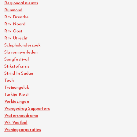
Regionaal nieuws
Rijnmond
Rtv Drenthe
Rtv Noord
Rtv Oost
Rtv Utrecht
Schipholonderzoek
Slavernijverleden
Songfestival
Stikstofcrisis
Strijd In Sudan
Tech
Treinongeluk
Turkije Kiest
Verkiezingen
Wangedrag Supporters
Watersnoodramp
Wk Voetbal
Woningcorporaties