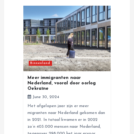
i
g
a
t
Binnenland
i
Meer immigranten naar
o
Nederland, vooral door oorlog
Oekraïne
n
June 30, 2024
Het afgelopen jaar zijn er meer
migranten naar Nederland gekomen dan
in 2021. In totaal kwamen er in 2022
zo’n 403.000 mensen naar Nederland,
tegenover 298.000 het jaar ervoor.