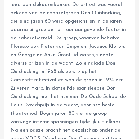
leed aan slokdarmkanker. De artiest was vooral
bekend van de cabaretgroep Don Quishocking,
die eind jaren 60 werd opgericht en in de jaren
daarna uitgroeide tot toonaangevende factor in
de cabaretwereld. De groep, waarvan behalve
Florusse ook Pieter van Empelen, Jacques Klöters
en George en Anke Groot lid waren, sleepte
diverse prijzen in de wacht. Zo eindigde Don
Quishocking in 1968 als eerste op het
Camerettenfestival en won de groep in 1974 een
Zilveren Harp. In datzelfde jaar sleepte Don
Quishocking met het nummer De Oude School de
Louis Davidsprijs in de wacht, voor het beste
theaterlied: Begin jaren 80 viel de groep
vanwege interne spanningen tijdelijk uit elkaar.
Na een pauze bracht het gezelschap onder de
naam VDQS (Voorheen Don Quishocking) toch