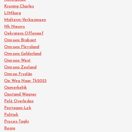
Kroning Charles
L1Mburg
Midterm-Verkiezingen
Nh Nieuws
Oekraïens Offensief
Omroep Brabant
Omroep Flevoland
Omroep Gelderland
Omroep West
Omroep Zeeland
Omrop Fryslân
Op Weg Naar Tk2023
Opmerkelijk
Opstand Wagner
Pelé Overleden
Pentagon-Lek
Politiek
Proces-Taghi
Regio