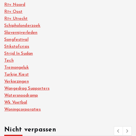
Rtv Noord
Rtv Oost
Rtv Utrecht
Schipholonderzoek
Slavernijverleden
Songfestival
Stikstofcrisis
Strijd In Sudan
Tech
Treinongeluk
Turkije Kiest
Verkiezingen
Wangedrag Supporters
Watersnoodramp
Wk Voetbal
Woningcorporaties
Nicht verpassen