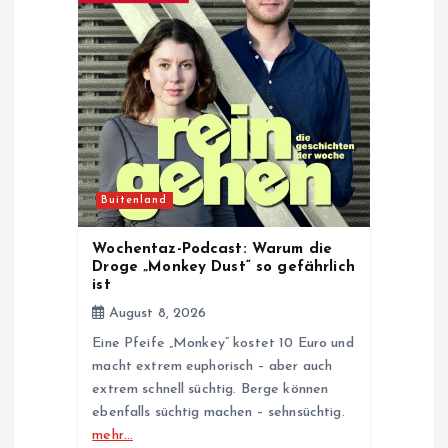
a
t
i
o
n
Buitenland
Wochentaz-Podcast: Warum die
Droge „Monkey Dust“ so gefährlich
ist
August 8, 2026
Eine Pfeife „Monkey“ kostet 10 Euro und
macht extrem euphorisch – aber auch
extrem schnell süchtig. Berge können
ebenfalls süchtig machen – sehnsüchtig.
mehr…