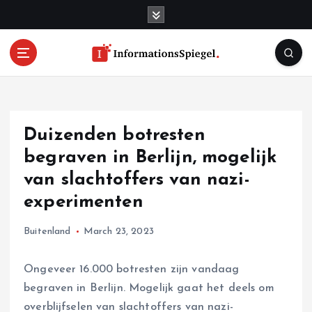
S
k
i
p
t
o
c
o
Duizenden botresten
n
t
begraven in Berlijn, mogelijk
e
van slachtoffers van nazi-
n
experimenten
t
Buitenland
March 23, 2023
Ongeveer 16.000 botresten zijn vandaag
begraven in Berlijn. Mogelijk gaat het deels om
overblijfselen van slachtoffers van nazi-