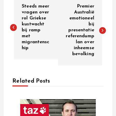
P
Steeds meer
Premier
o
vragen over
Australië
rol Griekse
emotioneel
kustwacht
bij
s
bij ramp
presentatie
met
referendump
t
migrantensc
lan over
hip
inheemse
n
bevolking
a
v
Related Posts
i
g