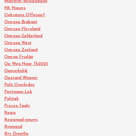
Midterm-Verkiezingen
Nh Nieuws
Oekraïens Offensief
Omroep Brabant
Omroep Flevoland
Omroep Gelderland
Omroep West
Omroep Zeeland
Omrop Fryslân
Op Weg Naar Tk2023
Opmerkelijk
Opstand Wagner
Pelé Overleden
Pentagon-Lek
Politiek
Proces-Taghi
Regio
Regionaal nieuws
Rijnmond
Rtv Drenthe