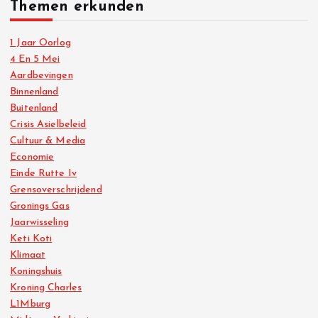
Themen erkunden
1 Jaar Oorlog
4 En 5 Mei
Aardbevingen
Binnenland
Buitenland
Crisis Asielbeleid
Cultuur & Media
Economie
Einde Rutte Iv
Grensoverschrijdend
Gronings Gas
Jaarwisseling
Keti Koti
Klimaat
Koningshuis
Kroning Charles
L1Mburg