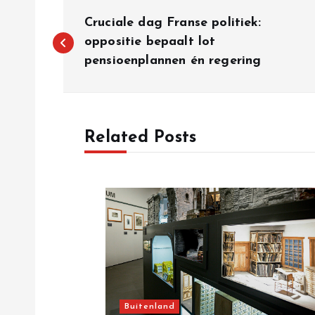
P
Cruciale dag Franse politiek:
o
oppositie bepaalt lot
pensioenplannen én regering
s
t
Related Posts
n
a
v
i
Buitenland