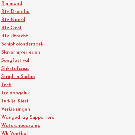
Rijnmond
Rtv Drenthe
Rtv Noord
Rtv Oost
Rtv Utrecht
Schipholonderzoek
Slavernijverleden
Songfestival
Stikstofcrisis
Strijd In Sudan
Tech
Treinongeluk
Turkije Kiest
Verkiezingen
Wangedrag Supporters
Watersnoodramp
Wk Voetbal