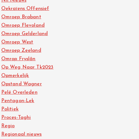
Nh Nieuws
Oekraïens Offensief
Omroep Brabant
Omroep Flevoland
Omroep Gelderland
Omroep West
Omroep Zeeland
Omrop Fryslân
Op Weg Naar Tk2023
Opmerkelijk
Opstand Wagner
Pelé Overleden
Pentagon-Lek
Politiek
Proces-Taghi
Regio
Regionaal nieuws