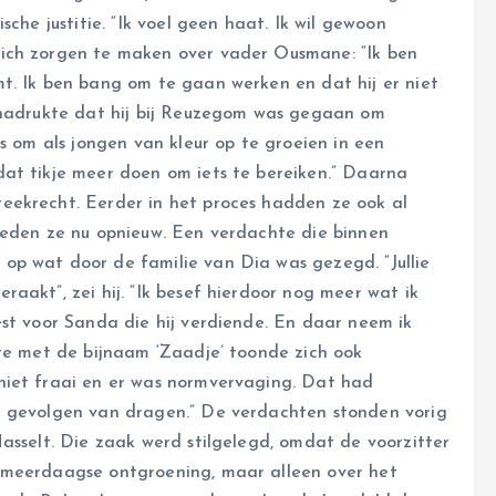
sche justitie. “Ik voel geen haat. Ik wil gewoon
ich zorgen te maken over vader Ousmane: “Ik ben
t. Ik ben bang om te gaan werken en dat hij er niet
benadrukte dat hij bij Reuzegom was gegaan om
s om als jongen van kleur op te groeien in een
at tikje meer doen om iets te bereiken.” Daarna
eekrecht. Eerder in het proces hadden ze ook al
deden ze nu opnieuw. Een verdachte die binnen
op wat door de familie van Dia was gezegd. “Jullie
aakt”, zei hij. “Ik besef hierdoor nog meer wat ik
est voor Sanda die hij verdiende. En daar neem ik
hte met de bijnaam ‘Zaadje’ toonde zich ook
niet fraai en er was normvervaging. Dat had
e gevolgen van dragen.” De verdachten stonden vorig
asselt. Die zaak werd stilgelegd, omdat de voorzitter
 meerdaagse ontgroening, maar alleen over het