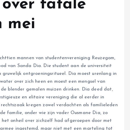
 over fatale
n mei
 achttien mannen van studentenvereniging Reuzegom,
od van Sanda Dia. Die student aan de universiteit
 gruwelijk ontgroeningsritueel. Dia moest urenlang in
 water over zich heen en moest een mengsel van
r de blender gemalen muizen drinken. Dia deed dat,
tigieuze en elitaire vereniging die al eerder in
rechtszaak kregen zowel verdachten als familieleden
de familie, onder wie zijn vader Ousmane Dia, zo
 het onheil over zichzelf had afgeroepen door met
daarmee ingestemd, maar niet met een marteling tot