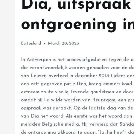
Dia, uitspraak
ontgroening i
Buitenland
March 20, 2023
In Antwerpen is het proces afgesloten tegen de
die verantwoordelijk worden gehouden voor de do
van Leuven overleed in december 2018 tijdens een
een zelf gegraven put zitten, kreeg emmers koud
extreem zoute visolie, levende goudvissen en doo
omdat hij lid wilde worden van Reuzegom, een pres
opspraak was geraakt. Op de laatste dag van de 
van Dia het woord. Als eerste was het woord aan 
meldden Belgische media. Hij verwierp dat Sanda
de ontgroening akkoord te gaan. “Ja, hij heeft 