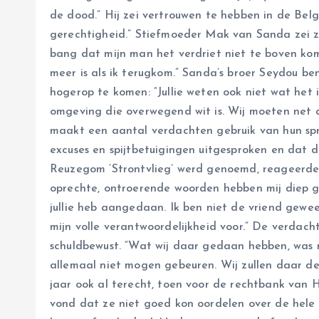
de dood.” Hij zei vertrouwen te hebben in de Belgi
gerechtigheid.” Stiefmoeder Mak van Sanda zei z
bang dat mijn man het verdriet niet te boven kom
meer is als ik terugkom.” Sanda’s broer Seydou 
hogerop te komen: “Jullie weten ook niet wat het i
omgeving die overwegend wit is. Wij moeten net d
maakt een aantal verdachten gebruik van hun spr
excuses en spijtbetuigingen uitgesproken en dat 
Reuzegom ‘Strontvlieg’ werd genoemd, reageerde 
oprechte, ontroerende woorden hebben mij diep ger
jullie heb aangedaan. Ik ben niet de vriend gewe
mijn volle verantwoordelijkheid voor.” De verdac
schuldbewust. “Wat wij daar gedaan hebben, was 
allemaal niet mogen gebeuren. Wij zullen daar d
jaar ook al terecht, toen voor de rechtbank van H
vond dat ze niet goed kon oordelen over de hele