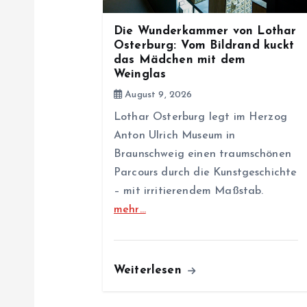
g
Die Wunderkammer von Lothar
a
Osterburg: Vom Bildrand kuckt
das Mädchen mit dem
Weinglas
t
August 9, 2026
i
Lothar Osterburg legt im Herzog
Anton Ulrich Museum in
Braunschweig einen traumschönen
o
Parcours durch die Kunstgeschichte
– mit irritierendem Maßstab.
n
mehr…
Weiterlesen