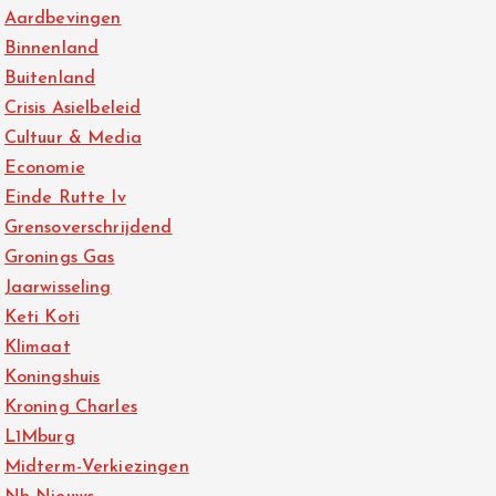
Aardbevingen
Binnenland
Buitenland
Crisis Asielbeleid
Cultuur & Media
Economie
Einde Rutte Iv
Grensoverschrijdend
Gronings Gas
Jaarwisseling
Keti Koti
Klimaat
Koningshuis
Kroning Charles
L1Mburg
Midterm-Verkiezingen