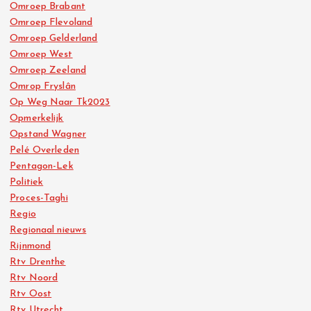
Omroep Brabant
Omroep Flevoland
Omroep Gelderland
Omroep West
Omroep Zeeland
Omrop Fryslân
Op Weg Naar Tk2023
Opmerkelijk
Opstand Wagner
Pelé Overleden
Pentagon-Lek
Politiek
Proces-Taghi
Regio
Regionaal nieuws
Rijnmond
Rtv Drenthe
Rtv Noord
Rtv Oost
Rtv Utrecht