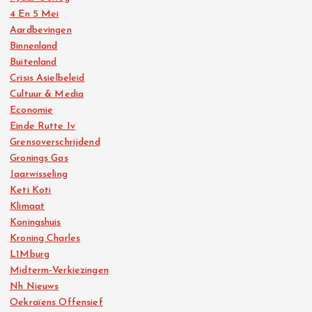
4 En 5 Mei
Aardbevingen
Binnenland
Buitenland
Crisis Asielbeleid
Cultuur & Media
Economie
Einde Rutte Iv
Grensoverschrijdend
Gronings Gas
Jaarwisseling
Keti Koti
Klimaat
Koningshuis
Kroning Charles
L1Mburg
Midterm-Verkiezingen
Nh Nieuws
Oekraïens Offensief