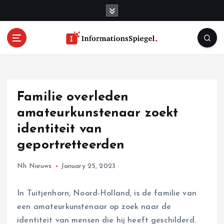
S
k
i
p
t
o
c
o
Familie overleden
n
t
amateurkunstenaar zoekt
e
identiteit van
n
geportretteerden
t
Nh Nieuws
January 25, 2023
In Tuitjenhorn, Noord-Holland, is de familie van
een amateurkunstenaar op zoek naar de
identiteit van mensen die hij heeft geschilderd.