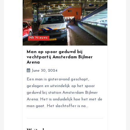
g
a
t
Nh Nieuws
i
Man op spoor geduwd bij
vechtpartij Amsterdam Bijlmer
o
Arena
June 30, 2024
n
Een man is gisteravond geschopt,
geslagen en uiteindelijk op het spoor
geduwd bij station Amsterdam Bijlmer
Arena. Het is onduidelijk hoe het met de
man gaat. Het slachtoffer is na…