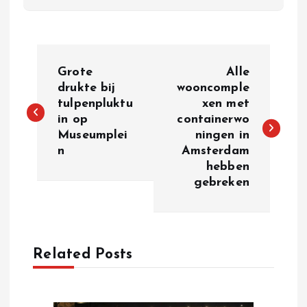
P
Grote
Alle
o
drukte bij
wooncomple
tulpenpluktu
xen met
in op
containerwo
s
Museumplei
ningen in
n
Amsterdam
t
hebben
gebreken
n
a
Related Posts
v
i