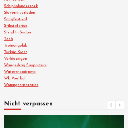
Schipholonderzoek
Slavernijverleden
Songfestival
Stikstofcrisis
Strijd In Sudan
Tech
Treinongeluk
Turkije Kiest
Verkiezingen
Wangedrag Supporters
Watersnoodramp
Wk Voetbal
Woningcorporaties
Nicht verpassen