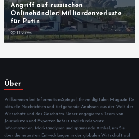
Angriff auf russischen
Onlinehändler: Milliardenverluste
für Putin
11 views
Über
Willkommen bei InformationsSpiegel, Ihrem digitalen Magazin für
aktuelle Nachrichten und tiefgehende Analysen aus der Welt der
Wirtschaft und des Geschäfts. Unser engagiertes Team von
Journalisten und Experten liefert täglich relevante
Informationen, Marktanalysen und spannende Artikel, um Sie
über die neuesten Entwicklungen in der globalen Wirtschaft auf