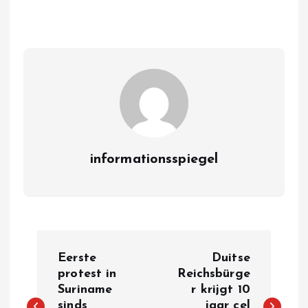
informationsspiegel
P
Eerste
Duitse
o
protest in
Reichsbürge
Suriname
r krijgt 10
sinds
jaar cel