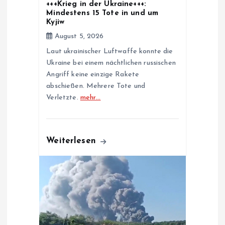
i
+++Krieg in der Ukraine+++:
Mindestens 15 Tote in und um
o
Kyjiw
August 5, 2026
n
Laut ukrainischer Luftwaffe konnte die
Ukraine bei einem nächtlichen russischen
Angriff keine einzige Rakete
abschießen. Mehrere Tote und
Verletzte.
mehr…
Weiterlesen