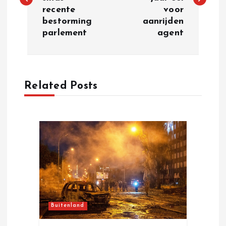
s
recente
voor
bestorming
aanrijden
t
parlement
agent
n
a
Related Posts
v
i
g
a
t
Buitenland