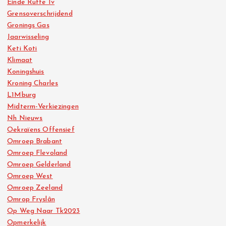
Einde Rutte Iv
Grensoverschrijdend
Gronings Gas
Jaarwisseling
Keti Koti
Klimaat
Koningshuis
Kroning Charles
L1Mburg
Midterm-Verkiezingen
Nh Nieuws
Oekraïens Offensief
Omroep Brabant
Omroep Flevoland
Omroep Gelderland
Omroep West
Omroep Zeeland
Omrop Fryslân
Op Weg Naar Tk2023
Opmerkelijk