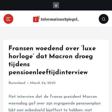
S
k
i
p
t
o
c
o
Fransen woedend over ‘luxe
n
t
horloge’ dat Macron droeg
e
tijdens
n
pensioenleeftijdinterview
t
Buitenland
March 24, 2023
Het interview dat de Franse president Macron
woensdag gaf over zijn ingrijpende pensioenplan
lijkt een onbedoeld bijeffect te hebben: niet