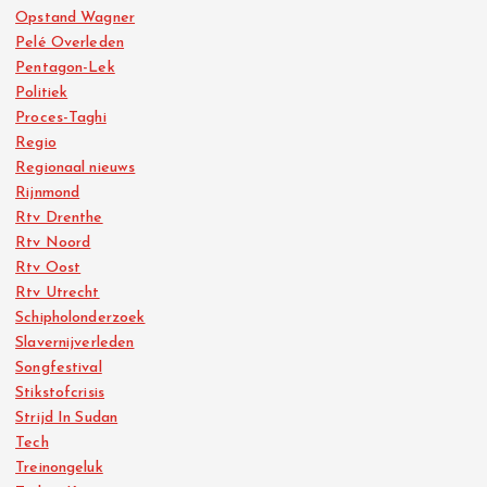
Opstand Wagner
Pelé Overleden
Pentagon-Lek
Politiek
Proces-Taghi
Regio
Regionaal nieuws
Rijnmond
Rtv Drenthe
Rtv Noord
Rtv Oost
Rtv Utrecht
Schipholonderzoek
Slavernijverleden
Songfestival
Stikstofcrisis
Strijd In Sudan
Tech
Treinongeluk