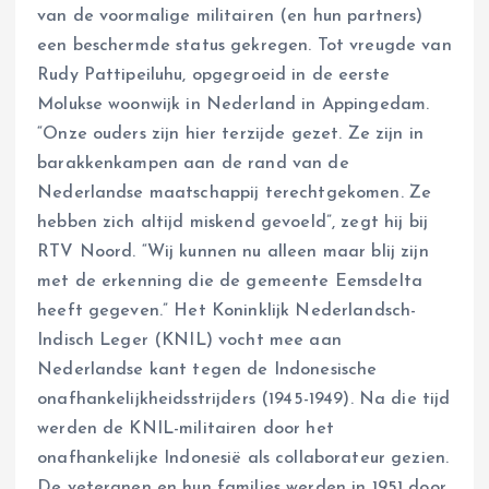
van de voormalige militairen (en hun partners)
een beschermde status gekregen. Tot vreugde van
Rudy Pattipeiluhu, opgegroeid in de eerste
Molukse woonwijk in Nederland in Appingedam.
“Onze ouders zijn hier terzijde gezet. Ze zijn in
barakkenkampen aan de rand van de
Nederlandse maatschappij terechtgekomen. Ze
hebben zich altijd miskend gevoeld”, zegt hij bij
RTV Noord. “Wij kunnen nu alleen maar blij zijn
met de erkenning die de gemeente Eemsdelta
heeft gegeven.” Het Koninklijk Nederlandsch-
Indisch Leger (KNIL) vocht mee aan
Nederlandse kant tegen de Indonesische
onafhankelijkheidsstrijders (1945-1949). Na die tijd
werden de KNIL-militairen door het
onafhankelijke Indonesië als collaborateur gezien.
De veteranen en hun families werden in 1951 door