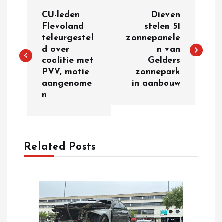
P
CU-leden
Dieven
o
Flevoland
stelen 51
teleurgestel
zonnepanele
d over
n van
s
coalitie met
Gelders
PVV, motie
zonnepark
t
aangenome
in aanbouw
n
n
a
Related Posts
v
i
g