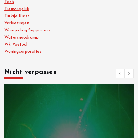
Tech
Treinongeluk
Turkije Kiest
Verkiezingen
Wangedrag Supporters
Watersnoodramp
Wk Voetbal
Woningcorporaties
Nicht verpassen