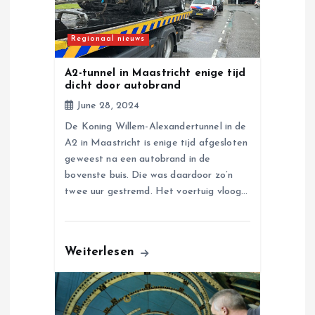
a
t
Regionaal nieuws
i
A2-tunnel in Maastricht enige tijd
dicht door autobrand
o
June 28, 2024
De Koning Willem-Alexandertunnel in de
n
A2 in Maastricht is enige tijd afgesloten
geweest na een autobrand in de
bovenste buis. Die was daardoor zo’n
twee uur gestremd. Het voertuig vloog…
Weiterlesen