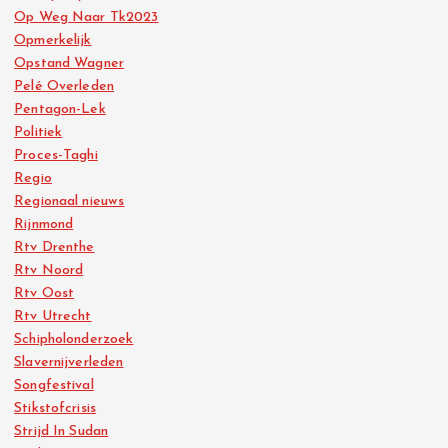
Op Weg Naar Tk2023
Opmerkelijk
Opstand Wagner
Pelé Overleden
Pentagon-Lek
Politiek
Proces-Taghi
Regio
Regionaal nieuws
Rijnmond
Rtv Drenthe
Rtv Noord
Rtv Oost
Rtv Utrecht
Schipholonderzoek
Slavernijverleden
Songfestival
Stikstofcrisis
Strijd In Sudan