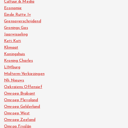
Cultuur & Media
Economie
Einde Rutte Iv
Grensoverschrijdend
Gronings Gas
Jaarwisseling
Keti Koti
Klimaat
Koningshuis
Kroning Charles
L1Mburg
Midterm-Verkiezingen
Nh Nieuws
Oekraïens Offensief
Omroep Brabant
Omroep Flevoland
Omroep Gelderland
Omroep West
Omroep Zeeland
Omrop Fryslân