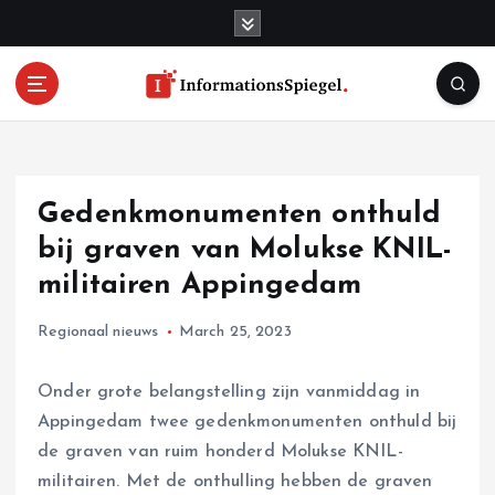
S
k
i
p
t
o
c
o
Gedenkmonumenten onthuld
n
t
bij graven van Molukse KNIL-
e
militairen Appingedam
n
t
Regionaal nieuws
March 25, 2023
Onder grote belangstelling zijn vanmiddag in
Appingedam twee gedenkmonumenten onthuld bij
de graven van ruim honderd Molukse KNIL-
militairen. Met de onthulling hebben de graven