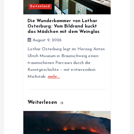
a
Buitenland
t
Die Wunderkammer von Lothar
Osterburg: Vom Bildrand kuckt
i
das Mädchen mit dem Weinglas
August 9, 2026
o
Lothar Osterburg legt im Herzog Anton
Ulrich Museum in Braunschweig einen
n
traumschönen Parcours durch die
Kunstgeschichte – mit irritierendem
Maßstab.
mehr…
Weiterlesen