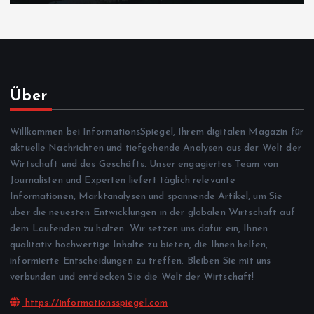
Über
Willkommen bei InformationsSpiegel, Ihrem digitalen Magazin für
aktuelle Nachrichten und tiefgehende Analysen aus der Welt der
Wirtschaft und des Geschäfts. Unser engagiertes Team von
Journalisten und Experten liefert täglich relevante
Informationen, Marktanalysen und spannende Artikel, um Sie
über die neuesten Entwicklungen in der globalen Wirtschaft auf
dem Laufenden zu halten. Wir setzen uns dafür ein, Ihnen
qualitativ hochwertige Inhalte zu bieten, die Ihnen helfen,
informierte Entscheidungen zu treffen. Bleiben Sie mit uns
verbunden und entdecken Sie die Welt der Wirtschaft!
https://informationsspiegel.com