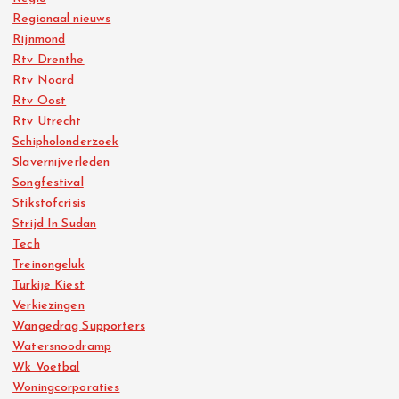
Regionaal nieuws
Rijnmond
Rtv Drenthe
Rtv Noord
Rtv Oost
Rtv Utrecht
Schipholonderzoek
Slavernijverleden
Songfestival
Stikstofcrisis
Strijd In Sudan
Tech
Treinongeluk
Turkije Kiest
Verkiezingen
Wangedrag Supporters
Watersnoodramp
Wk Voetbal
Woningcorporaties