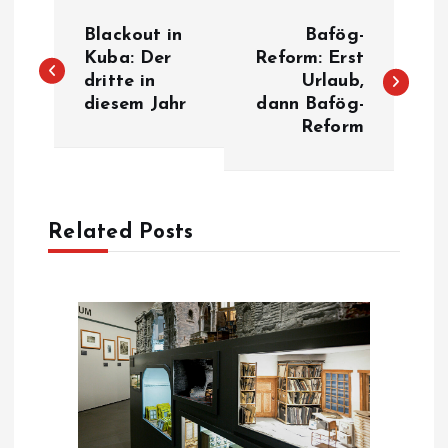
P
Blackout in
Bafög-
o
Kuba: Der
Reform: Erst
dritte in
Urlaub,
diesem Jahr
dann Bafög-
s
Reform
t
n
Related Posts
a
v
i
g