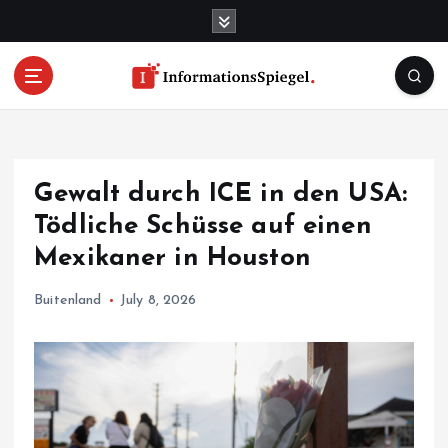
S
k
i
p
t
o
c
o
Gewalt durch ICE in den USA:
n
t
Tödliche Schüsse auf einen
e
Mexikaner in Houston
n
t
Buitenland
July 8, 2026