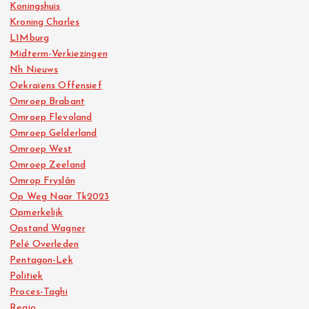
Koningshuis
Kroning Charles
L1Mburg
Midterm-Verkiezingen
Nh Nieuws
Oekraïens Offensief
Omroep Brabant
Omroep Flevoland
Omroep Gelderland
Omroep West
Omroep Zeeland
Omrop Fryslân
Op Weg Naar Tk2023
Opmerkelijk
Opstand Wagner
Pelé Overleden
Pentagon-Lek
Politiek
Proces-Taghi
Regio