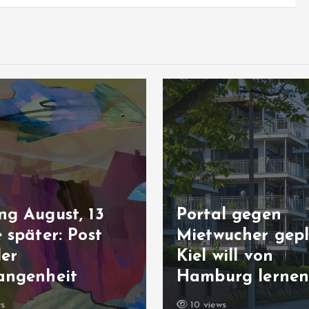
ng August, 13
Portal gegen
 später: Post
Mietwucher gepl
der
Kiel will von
angenheit
Hamburg lerne
ws
10 views