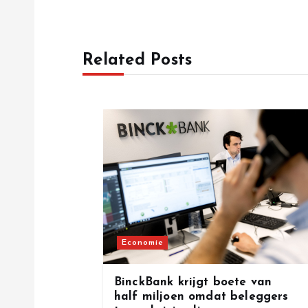
s
t
Related Posts
n
a
v
i
g
Economie
a
BinckBank krijgt boete van
half miljoen omdat beleggers