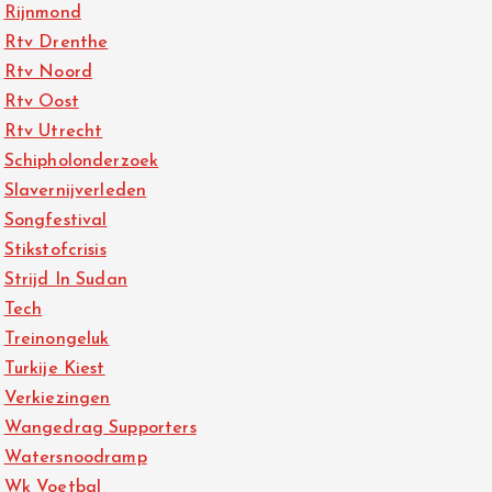
Rijnmond
Rtv Drenthe
Rtv Noord
Rtv Oost
Rtv Utrecht
Schipholonderzoek
Slavernijverleden
Songfestival
Stikstofcrisis
Strijd In Sudan
Tech
Treinongeluk
Turkije Kiest
Verkiezingen
Wangedrag Supporters
Watersnoodramp
Wk Voetbal