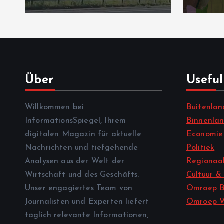
Über
Useful
Willkommen bei
Buitenlan
InformationsSpiegel, Ihrem
Binnenla
digitalen Magazin für aktuelle
Economie
Nachrichten und tiefgehende
Politiek
Analysen aus der Welt der
Regionaal
Wirtschaft und des Geschäfts.
Cultuur &
Unser engagiertes Team von
Omroep B
Journalisten und Experten liefert
Omroep 
täglich relevante Informationen,