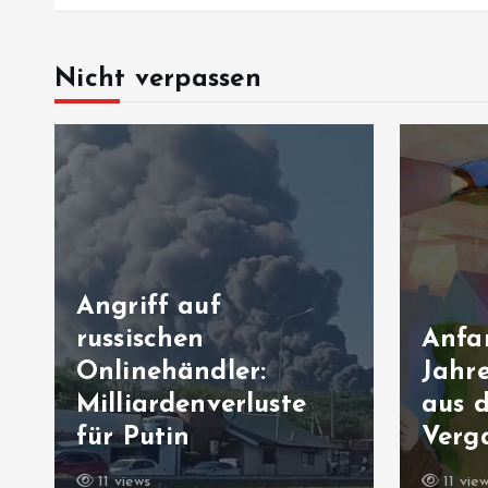
Nicht verpassen
Angriff auf
russischen
Anfa
Onlinehändler:
Jahre
n
Milliardenverluste
aus 
für Putin
Verg
11 views
11 vie