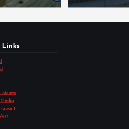
 Links
.
d
nd
 nieuws
 Media
rabant
West