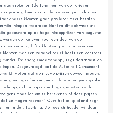
er gaan rekenen (de termijnen van de tarieven
at desgevraagd weten dat de tarieven per 1 oktober
Maar andere klanten gaan pas later meer betalen.
rmijn inkopen, waardoor klanten dit ook weer snel
zijn gebaseerd op de hoge inkoopprijzen van augustus.
s, worden de tarieven voor een deel van de
 oktober verhoogd. Die klanten gaan dan evenveel
e klanten met een variabel tarief heeft een contract
nog minder. De energiemaatschappij zegt daarnaast op
te kopen. Desgevraagd laat de Autoriteit Consument
iemarkt, weten dat de nieuwe prijzen gewoon mogen.
e vergoedingen” noemt, maar daar is nu geen sprake
schappijen hun prijzen verhogen, moeten ze dit
volgens modellen om te berekenen of deze prijzen
f dat ze mogen rekenen.” Over het prijsplafond zegt
tten in de uitwerking. De toezichthouder wil daar