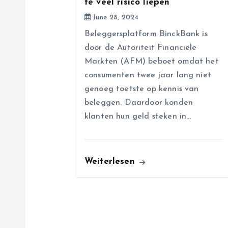
te veel risico liepen
t
June 28, 2024
i
Beleggersplatform BinckBank is
door de Autoriteit Financiële
o
Markten (AFM) beboet omdat het
consumenten twee jaar lang niet
n
genoeg toetste op kennis van
beleggen. Daardoor konden
klanten hun geld steken in…
Weiterlesen