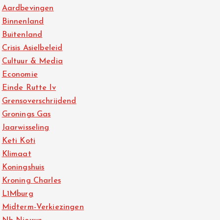
Aardbevingen
Binnenland
Buitenland
Crisis Asielbeleid
Cultuur & Media
Economie
Einde Rutte Iv
Grensoverschrijdend
Gronings Gas
Jaarwisseling
Keti Koti
Klimaat
Koningshuis
Kroning Charles
L1Mburg
Midterm-Verkiezingen