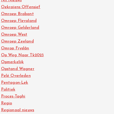
Nh Nieuws
Oekraïens Offensief
Omroep Brabant
Omroep Flevoland
Omroep Gelderland
Omroep West
Omroep Zeeland
Omrop Fryslân
Op Weg Naar Tk2023
Opmerkelijk
Opstand Wagner
Pelé Overleden
Pentagon-Lek
Politiek
Proces-Taghi
Regio
Regionaal nieuws