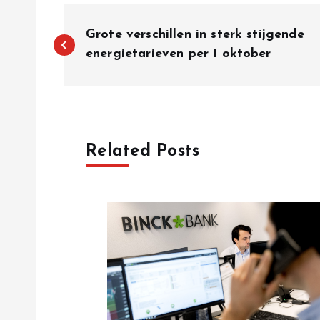
P
Grote verschillen in sterk stijgende
o
energietarieven per 1 oktober
s
t
Related Posts
n
a
v
i