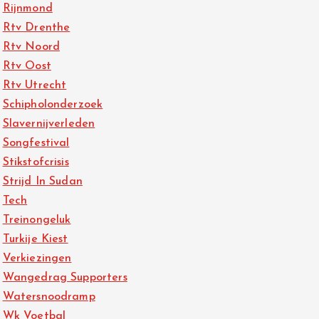
Rijnmond
Rtv Drenthe
Rtv Noord
Rtv Oost
Rtv Utrecht
Schipholonderzoek
Slavernijverleden
Songfestival
Stikstofcrisis
Strijd In Sudan
Tech
Treinongeluk
Turkije Kiest
Verkiezingen
Wangedrag Supporters
Watersnoodramp
Wk Voetbal