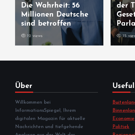
Die Wahrheit: 56
der T
Millionen Deutsche
Geset
sind betroffen
Parl
12 views
15 vie
Über
Useful
Willkommen bei
Buitenlan
InformationsSpiegel, Ihrem
Binnenla
digitalen Magazin für aktuelle
Economie
Nachrichten und tiefgehende
Politiek
Analysen aus der Welt der
Regionaal