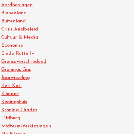
Aardbevingen
Binnenland
Buitenland
Crisis Asielbeleid
Cultuur & Media
Economie
Einde Rutte Iv
Grensoverschrijdend
Gronings Gas
Jaarwisseling
Keti Koti
Klimaat
Koningshuis
Kroning Charles
L1Mburg
Midterm-Verkiezingen