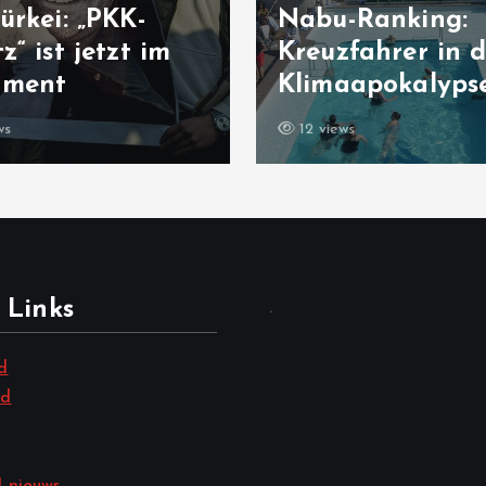
ürkei: „PKK-
Nabu-Ranking:
z“ ist jetzt im
Kreuzfahrer in d
ament
Klimaapokalyps
ws
12 views
 Links
.
d
nd
 nieuws