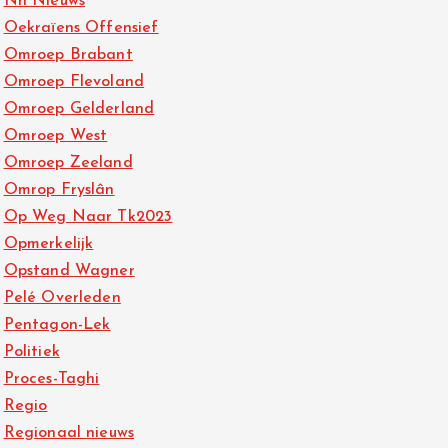
Nh Nieuws
Oekraïens Offensief
Omroep Brabant
Omroep Flevoland
Omroep Gelderland
Omroep West
Omroep Zeeland
Omrop Fryslân
Op Weg Naar Tk2023
Opmerkelijk
Opstand Wagner
Pelé Overleden
Pentagon-Lek
Politiek
Proces-Taghi
Regio
Regionaal nieuws