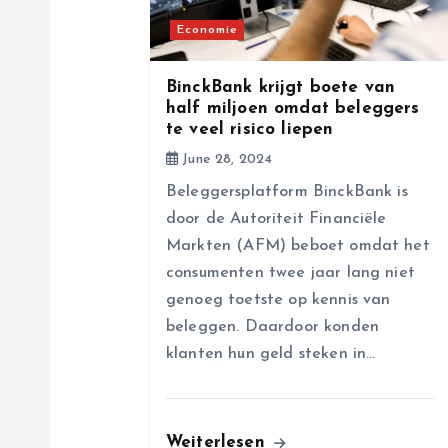
g
Economie
a
BinckBank krijgt boete van
half miljoen omdat beleggers
te veel risico liepen
t
June 28, 2024
i
Beleggersplatform BinckBank is
door de Autoriteit Financiële
o
Markten (AFM) beboet omdat het
consumenten twee jaar lang niet
n
genoeg toetste op kennis van
beleggen. Daardoor konden
klanten hun geld steken in…
Weiterlesen