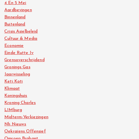
4 En 5 Mei
Aardbevingen
Binnenland
Buitenland
Crisis Asielbeleid
Cultuur & Media
Economie
Einde Rutte Iv
Grensoverschrijdend
Gronings Gas
Jaarwisseling
Keti Koti
Klimaat
Koningshuis
Kroning Charles
L1Mburg
Midterm-Verkiezingen
Nh Nieuws
Oekraïens Offensief
Omroep Brabant