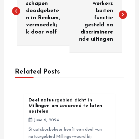
schapen
werkers
doodgebete
buiten
s
n in Renkum,
functie
vermoedelij
gesteld na
t
k door wolf
discriminere
nde uitingen
n
a
Related Posts
v
i
Deel natuurgebied dicht in
g
Millingen om zeearend te laten
nestelen
a
June 6, 2024
Staatsbosbeheer heeft een deel van
t
natuurgebied Millingerwaard bij