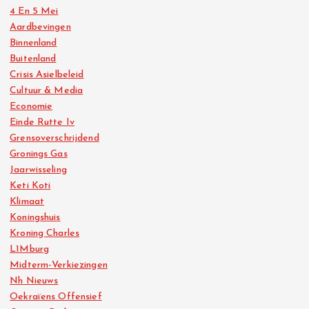
4 En 5 Mei
Aardbevingen
Binnenland
Buitenland
Crisis Asielbeleid
Cultuur & Media
Economie
Einde Rutte Iv
Grensoverschrijdend
Gronings Gas
Jaarwisseling
Keti Koti
Klimaat
Koningshuis
Kroning Charles
L1Mburg
Midterm-Verkiezingen
Nh Nieuws
Oekraïens Offensief