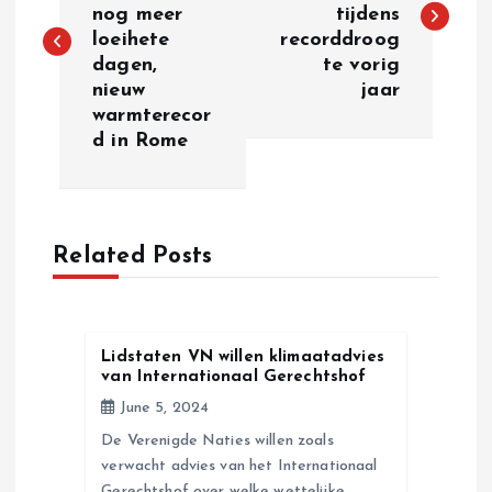
nog meer
tijdens
s
loeihete
recorddroog
dagen,
te vorig
t
nieuw
jaar
warmterecor
n
d in Rome
a
v
Related Posts
i
g
Lidstaten VN willen klimaatadvies
van Internationaal Gerechtshof
a
June 5, 2024
De Verenigde Naties willen zoals
t
verwacht advies van het Internationaal
Gerechtshof over welke wettelijke