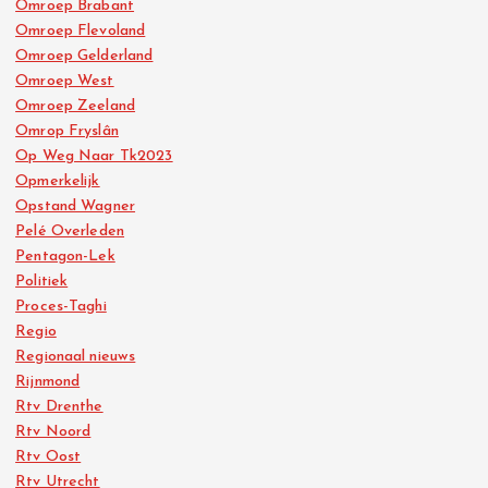
Omroep Brabant
Omroep Flevoland
Omroep Gelderland
Omroep West
Omroep Zeeland
Omrop Fryslân
Op Weg Naar Tk2023
Opmerkelijk
Opstand Wagner
Pelé Overleden
Pentagon-Lek
Politiek
Proces-Taghi
Regio
Regionaal nieuws
Rijnmond
Rtv Drenthe
Rtv Noord
Rtv Oost
Rtv Utrecht