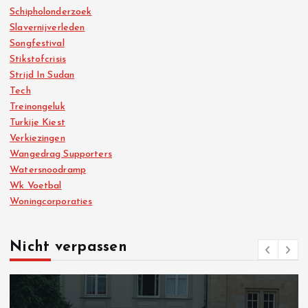
Schipholonderzoek
Slavernijverleden
Songfestival
Stikstofcrisis
Strijd In Sudan
Tech
Treinongeluk
Turkije Kiest
Verkiezingen
Wangedrag Supporters
Watersnoodramp
Wk Voetbal
Woningcorporaties
Nicht verpassen