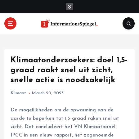
S
k
i
p
t
o
c
o
Klimaatonderzoekers: doel 1,5-
n
t
graad raakt snel uit zicht,
e
snelle actie is noodzakelijk
n
t
Klimaat
March 20, 2023
De mogelijkheden om de opwarming van de
aarde te beperken tot 1,5 graad raken snel uit
zicht. Dat concludeert het VN Klimaatpanel
IPCC in een nieuw rapport, het zogenoemde