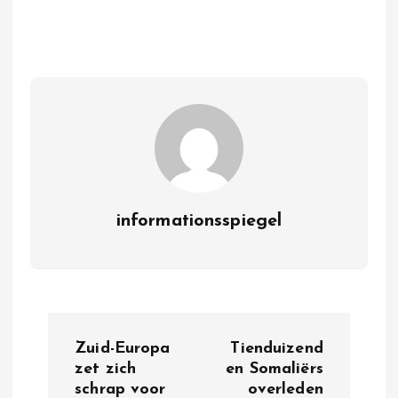
informationsspiegel
P
Zuid-Europa
Tienduizend
o
zet zich
en Somaliërs
schrap voor
overleden