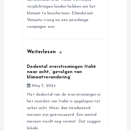
i
verplichtingen landen hebben om het
klimaat te beschermen. Eilandstaat
o
Vanuatu vroeg na een jarenlange
campagne een…
n
Weiterlesen
Dodental overstromingen Italië
naar acht, ‘gevolgen van
klimaatverandering’
May 7, 2024
Het dodental van de overstromingen in
het noorden van Italië is opgelopen tot
zeker acht. Meer dan tienduizend
mensen zijn geëvacueerd. Een aantal
mensen wordt nog vermist. Dat zeggen
lokale…