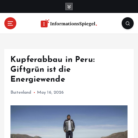
S
k
i
p
t
o
c
o
Kupferabbau in Peru:
n
t
Giftgrün ist die
e
Energiewende
n
t
Buitenland
May 16, 2026