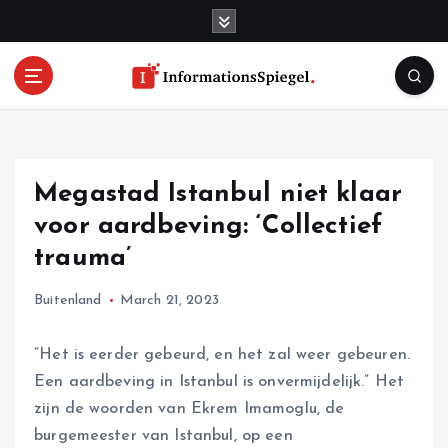
S
k
i
p
t
o
c
o
Megastad Istanbul niet klaar
n
t
voor aardbeving: ‘Collectief
e
trauma’
n
t
Buitenland
March 21, 2023
“Het is eerder gebeurd, en het zal weer gebeuren.
Een aardbeving in Istanbul is onvermijdelijk.” Het
zijn de woorden van Ekrem Imamoglu, de
burgemeester van Istanbul, op een