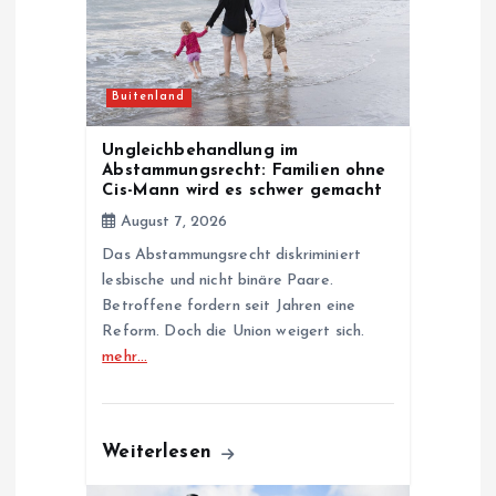
t
i
Buitenland
o
Ungleichbehandlung im
Abstammungsrecht: Familien ohne
n
Cis-Mann wird es schwer gemacht
August 7, 2026
Das Abstammungsrecht diskriminiert
lesbische und nicht binäre Paare.
Betroffene fordern seit Jahren eine
Reform. Doch die Union weigert sich.
mehr…
Weiterlesen