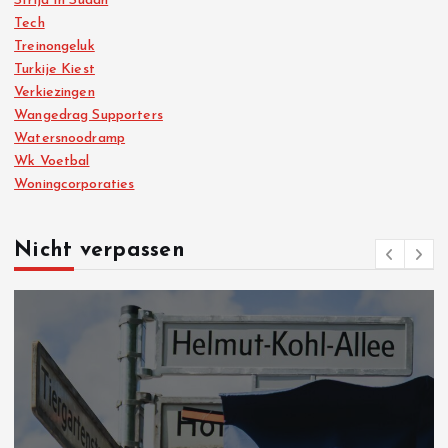
Strijd In Sudan
Tech
Treinongeluk
Turkije Kiest
Verkiezingen
Wangedrag Supporters
Watersnoodramp
Wk Voetbal
Woningcorporaties
Nicht verpassen