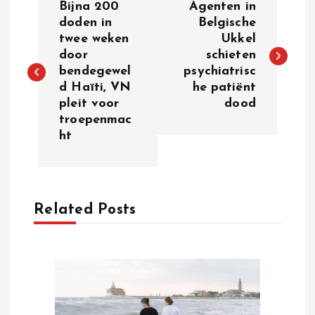
Bijna 200
Agenten in
o
doden in
Belgische
twee weken
Ukkel
door
schieten
s
bendegewel
psychiatrisc
d Haïti, VN
he patiënt
t
pleit voor
dood
troepenmac
n
ht
a
v
Related Posts
i
g
a