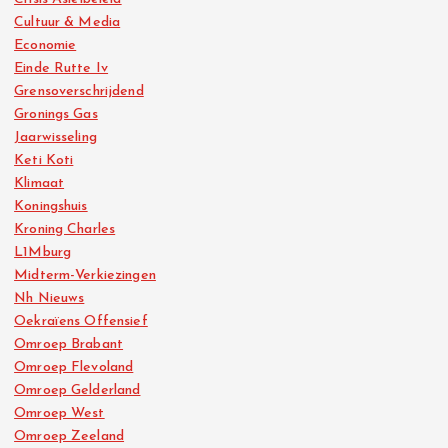
Cultuur & Media
Economie
Einde Rutte Iv
Grensoverschrijdend
Gronings Gas
Jaarwisseling
Keti Koti
Klimaat
Koningshuis
Kroning Charles
L1Mburg
Midterm-Verkiezingen
Nh Nieuws
Oekraïens Offensief
Omroep Brabant
Omroep Flevoland
Omroep Gelderland
Omroep West
Omroep Zeeland