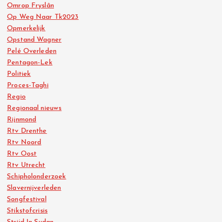
Omrop Fryslân
Op Weg Naar Tk2023
Opmerkelijk
Opstand Wagner
Pelé Overleden
Pentagon-Lek
Politiek
Proces-Taghi
Regio
Regionaal nieuws
Rijnmond
Rtv Drenthe
Rtv Noord
Rtv Oost
Rtv Utrecht
Schipholonderzoek
Slavernijverleden
Songfestival
Stikstofcrisis