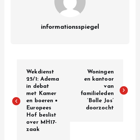
informationsspiegel
P
Wekdienst
Woningen
o
25/1: Adema
en kantoor
in debat
van
met Kamer
familieleden
s
en boeren •
‘Bolle Jos’
Europees
doorzocht
t
Hof beslist
over MH17-
n
zaak