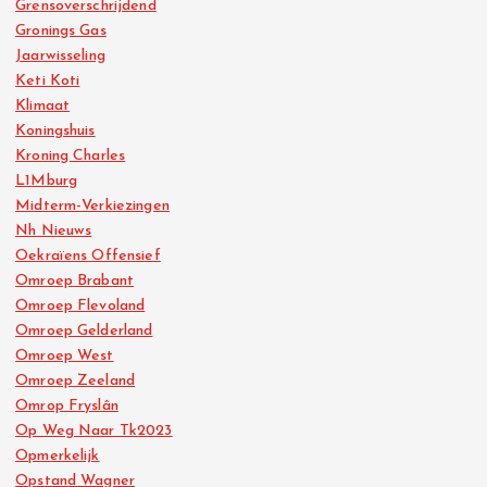
Grensoverschrijdend
Gronings Gas
Jaarwisseling
Keti Koti
Klimaat
Koningshuis
Kroning Charles
L1Mburg
Midterm-Verkiezingen
Nh Nieuws
Oekraïens Offensief
Omroep Brabant
Omroep Flevoland
Omroep Gelderland
Omroep West
Omroep Zeeland
Omrop Fryslân
Op Weg Naar Tk2023
Opmerkelijk
Opstand Wagner