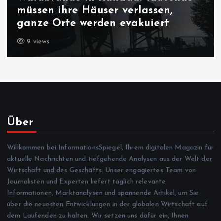
müssen ihre Häuser verlassen,
ganze Orte werden evakuiert
9 views
Über
Willkommen bei InformationsSpiegel, Ihrem digitalen Magazin für
aktuelle Nachrichten und tiefgehende Analysen aus der Welt der
Wirtschaft und des Geschäfts. Unser engagiertes Team von
Journalisten und Experten liefert täglich relevante
Informationen, Marktanalysen und spannende Artikel, um Sie
über die neuesten Entwicklungen in der globalen Wirtschaft auf
dem Laufenden zu halten. Wir setzen uns dafür ein, Ihnen