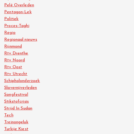
Pelé Overleden
Pentagon-Lek
Politiek
Proces-Taghi
Regio
Regionaal nieuws
Rijnmond
Rtv Drenthe
Rtv Noord
Rtv Oost
Rtv Utrecht
Schipholonderzoek
Slavernijverleden
Songfestival
Stikstofcrisis
Strijd In Sudan
Tech
Treinongeluk
Turkije Kiest