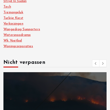
Strijd In Sudan
Tech
Treinongeluk
Turkije Kiest
Verkiezingen
Wangedrag Supporters
Watersnoodramp
Wk Voetbal
Woningcorporaties
Nicht verpassen