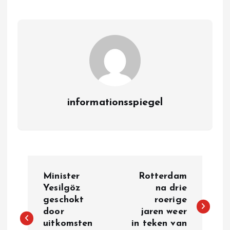
informationsspiegel
P
Minister
Rotterdam
o
Yesilgöz
na drie
geschokt
roerige
door
jaren weer
s
uitkomsten
in teken van