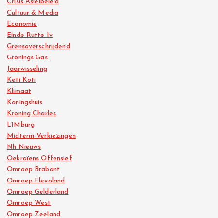
Crisis Asielbeleid
Cultuur & Media
Economie
Einde Rutte Iv
Grensoverschrijdend
Gronings Gas
Jaarwisseling
Keti Koti
Klimaat
Koningshuis
Kroning Charles
L1Mburg
Midterm-Verkiezingen
Nh Nieuws
Oekraïens Offensief
Omroep Brabant
Omroep Flevoland
Omroep Gelderland
Omroep West
Omroep Zeeland