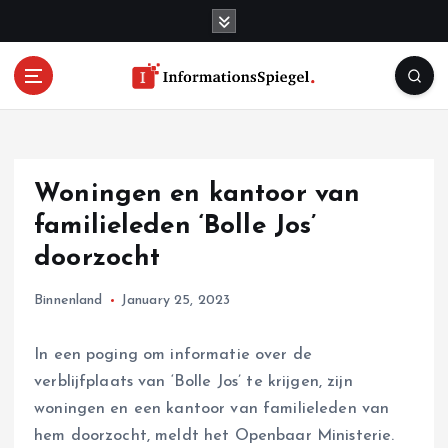
S
k
i
p
t
o
c
o
Woningen en kantoor van
n
t
familieleden ‘Bolle Jos’
e
doorzocht
n
t
Binnenland
January 25, 2023
In een poging om informatie over de
verblijfplaats van ‘Bolle Jos’ te krijgen, zijn
woningen en een kantoor van familieleden van
hem doorzocht, meldt het Openbaar Ministerie.