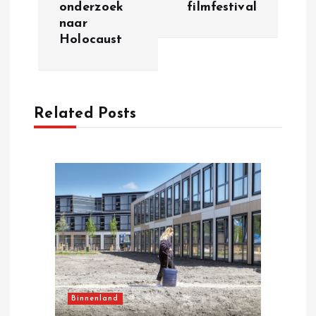
onderzoek
filmfestival
t
naar
Holocaust
n
a
Related Posts
v
i
g
a
t
i
Binnenland