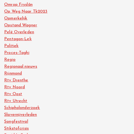
Omrop Fryslân
Op Weg Naar Tk2023
Opmerkelijk
Opstand Wagner
Pelé Overleden
Pentagon-Lek
Politiek
Proces-Taghi
Regio
Regionaal nieuws
Rijnmond
Rtv Drenthe
Rtv Noord
Rtv Oost
Rtv Utrecht
Schipholonderzoek
Slavernijverleden
Songfestival
Stikstofcrisis