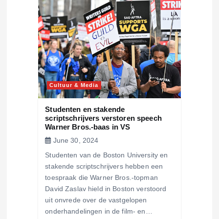
a
t
i
o
Cultuur & Media
n
Studenten en stakende
scriptschrijvers verstoren speech
Warner Bros.-baas in VS
June 30, 2024
Studenten van de Boston University en
stakende scriptschrijvers hebben een
toespraak die Warner Bros.-topman
David Zaslav hield in Boston verstoord
uit onvrede over de vastgelopen
onderhandelingen in de film- en…