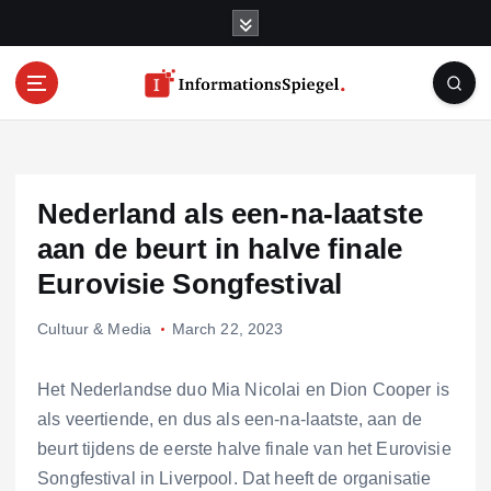
S
k
i
p
t
o
c
o
Nederland als een-na-laatste
n
t
aan de beurt in halve finale
e
Eurovisie Songfestival
n
t
Cultuur & Media
March 22, 2023
Het Nederlandse duo Mia Nicolai en Dion Cooper is
als veertiende, en dus als een-na-laatste, aan de
beurt tijdens de eerste halve finale van het Eurovisie
Songfestival in Liverpool. Dat heeft de organisatie