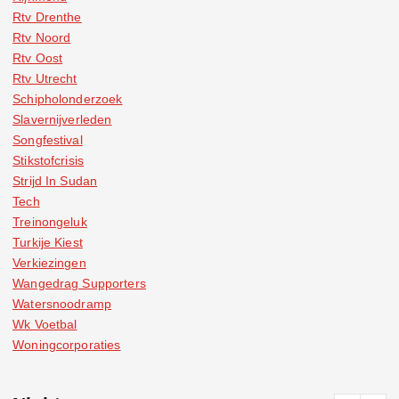
Rtv Drenthe
Rtv Noord
Rtv Oost
Rtv Utrecht
Schipholonderzoek
Slavernijverleden
Songfestival
Stikstofcrisis
Strijd In Sudan
Tech
Treinongeluk
Turkije Kiest
Verkiezingen
Wangedrag Supporters
Watersnoodramp
Wk Voetbal
Woningcorporaties