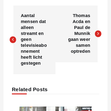
P
Aantal
Thomas
o
mensen dat
Acda en
alleen
Paul de
s
streamt en
Munnik
geen
gaan weer
t
televisieabo
samen
nnement
optreden
n
heeft licht
gestegen
a
v
Related Posts
i
g