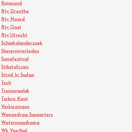
Rijnmond
Rtv Drenthe
Rtv Noord
Rtv Oost
Rtv Utrecht
Schipholonderzoek
Slavernijverleden
Songfestival
Stikstofcrisis
Strijd In Sudan
Tech
Treinongeluk
Turkije Kiest
Verkiezingen
Wangedrag Supporters
Watersnoodramp
Wk Voetbal