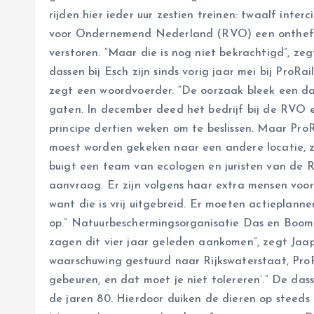
rijden hier ieder uur zestien treinen: twaalf interci
voor Ondernemend Nederland (RVO) een ontheff
verstoren. “Maar die is nog niet bekrachtigd”, z
dassen bij Esch zijn sinds vorig jaar mei bij ProRa
zegt een woordvoerder. “De oorzaak bleek een das
gaten. In december deed het bedrijf bij de RVO 
principe dertien weken om te beslissen. Maar ProR
moest worden gekeken naar een andere locatie, 
buigt een team van ecologen en juristen van de 
aanvraag. Er zijn volgens haar extra mensen voor 
want die is vrij uitgebreid. Er moeten actieplann
op.” Natuurbeschermingsorganisatie Das en Boom
zagen dit vier jaar geleden aankomen”, zegt Ja
waarschuwing gestuurd naar Rijkswaterstaat, Pro
gebeuren, en dat moet je niet tolereren’.” De das
de jaren 80. Hierdoor duiken de dieren op steed