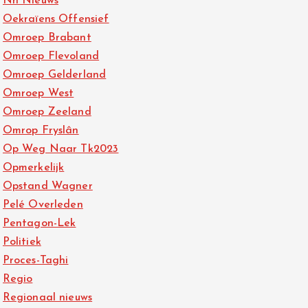
Nh Nieuws
Oekraïens Offensief
Omroep Brabant
Omroep Flevoland
Omroep Gelderland
Omroep West
Omroep Zeeland
Omrop Fryslân
Op Weg Naar Tk2023
Opmerkelijk
Opstand Wagner
Pelé Overleden
Pentagon-Lek
Politiek
Proces-Taghi
Regio
Regionaal nieuws