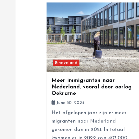
a
v
i
g
Binnenland
a
Meer immigranten naar
Nederland, vooral door oorlog
Oekraïne
t
June 30, 2024
i
Het afgelopen jaar zijn er meer
migranten naar Nederland
o
gekomen dan in 2021. In totaal
kwamen er in 2022 zo’n 403.000