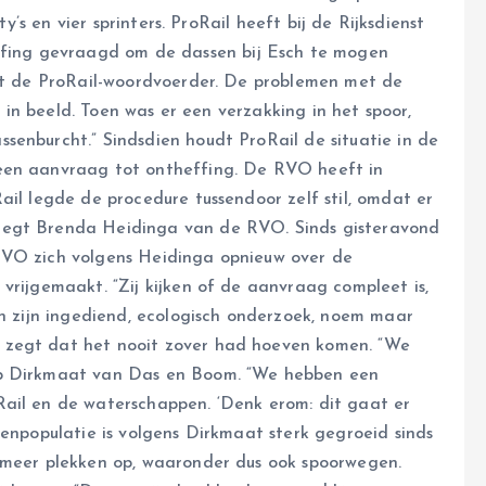
ty’s en vier sprinters. ProRail heeft bij de Rijksdienst
ing gevraagd om de dassen bij Esch te mogen
egt de ProRail-woordvoerder. De problemen met de
il in beeld. Toen was er een verzakking in het spoor,
senburcht.” Sindsdien houdt ProRail de situatie in de
een aanvraag tot ontheffing. De RVO heeft in
ail legde de procedure tussendoor zelf stil, omdat er
zegt Brenda Heidinga van de RVO. Sinds gisteravond
RVO zich volgens Heidinga opnieuw over de
vrijgemaakt. “Zij kijken of de aanvraag compleet is,
en zijn ingediend, ecologisch onderzoek, noem maar
 zegt dat het nooit zover had hoeven komen. “We
ap Dirkmaat van Das en Boom. “We hebben een
Rail en de waterschappen. ‘Denk erom: dit gaat er
senpopulatie is volgens Dirkmaat sterk gegroeid sinds
s meer plekken op, waaronder dus ook spoorwegen.