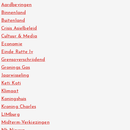
Aardbevingen
Binnenland
Buitenland
Crisis Asielbeleid
Cultuur & Media
Economie
Einde Rutte Iv
Grensoverschrijdend
Gronings Gas
Jaarwisseling
Keti Koti
Klimaat
Koningshuis
Kroning Charles
L1Mburg
Midterm-Verkiezingen