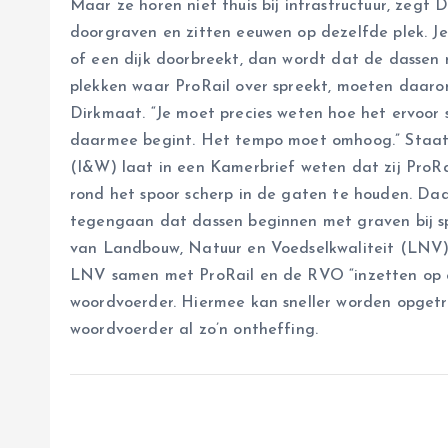
Maar ze horen niet thuis bij infrastructuur, zegt 
doorgraven en zitten eeuwen op dezelfde plek. Je
of een dijk doorbreekt, dan wordt dat de dassen 
plekken waar ProRail over spreekt, moeten daarom
Dirkmaat. “Je moet precies weten hoe het ervoor
daarmee begint. Het tempo moet omhoog.” Staatss
(I&W) laat in een Kamerbrief weten dat zij ProR
rond het spoor scherp in de gaten te houden. Da
tegengaan dat dassen beginnen met graven bij s
van Landbouw, Natuur en Voedselkwaliteit (LNV).
LNV samen met ProRail en de RVO “inzetten op e
woordvoerder. Hiermee kan sneller worden opget
woordvoerder al zo’n ontheffing.