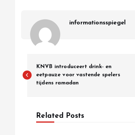
informationsspiegel
P
KNVB introduceert drink- en
o
eetpauze voor vastende spelers
tijdens ramadan
s
t
Related Posts
n