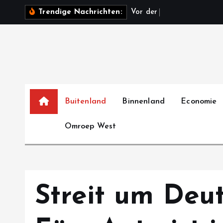
S
V
o
r
d
e
r
W
a
h
l
i
n
Trendige Nachrichten:
k
i
p
t
o
c
o
Buitenland
Binnenland
Economie
n
Omroep West
t
e
n
t
Streit um Deut