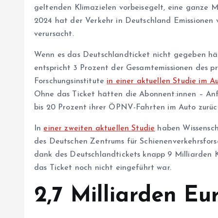
geltenden Klimazielen vorbeisegelt, eine ganze M
2024 hat der Verkehr in Deutschland Emissionen 
verursacht.
Wenn es das Deutschlandticket nicht gegeben hät
entspricht 3 Prozent der Gesamtemissionen des p
Forschungsinstitute
in einer aktuellen Studie
im A
Ohne das Ticket hätten die Abon­nen­t:in­nen – A
bis 20 Prozent ihrer ÖPNV-Fahrten im Auto zurüc
In
einer zweiten aktuellen Studie
haben Wis­sen­sch
des Deutschen Zentrums für Schienenverkehrsfo
dank des Deutschlandtickets knapp 9 Milliarden K
das Ticket noch nicht eingeführt war.
2,7 Milliarden E