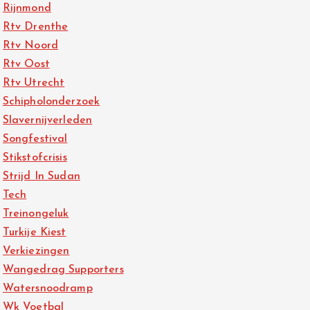
Rijnmond
Rtv Drenthe
Rtv Noord
Rtv Oost
Rtv Utrecht
Schipholonderzoek
Slavernijverleden
Songfestival
Stikstofcrisis
Strijd In Sudan
Tech
Treinongeluk
Turkije Kiest
Verkiezingen
Wangedrag Supporters
Watersnoodramp
Wk Voetbal