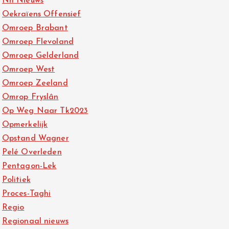
Nh Nieuws
Oekraïens Offensief
Omroep Brabant
Omroep Flevoland
Omroep Gelderland
Omroep West
Omroep Zeeland
Omrop Fryslân
Op Weg Naar Tk2023
Opmerkelijk
Opstand Wagner
Pelé Overleden
Pentagon-Lek
Politiek
Proces-Taghi
Regio
Regionaal nieuws