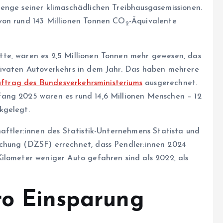
enge seiner klimaschädlichen Treibhausgasemissionen.
von rund 143 Millionen Tonnen CO
-Äquivalente
2
te, wären es 2,5 Millionen Tonnen mehr gewesen, das
rivaten Autoverkehrs in dem Jahr. Das haben mehrere
uftrag des Bundesverkehrsministeriums
ausgerechnet.
nfang 2025 waren es rund 14,6 Millionen Menschen – 12
kgelegt.
aft­le­r:in­nen des Statistik-Unternehmens Statista und
rschung (DZSF)
errechnet, dass Pend­le­r:in­nen 2024
ilometer weniger Auto gefahren sind als 2022, als
uro Einsparung