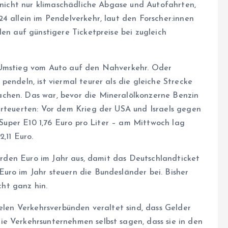
t nicht nur klimaschädliche Abgase und Autofahrten,
 allein im Pendelverkehr, laut den For­sche­r:in­nen
len auf günstigere Ticketpreise bei zugleich
 Umstieg vom Auto auf den Nahverkehr. Oder
endeln, ist viermal teurer als die gleiche Strecke
chen. Das war, bevor die Mineralölkonzerne Benzin
erteuerten: Vor dem Krieg der USA und Israels gegen
, Super E10 1,76 Euro pro Liter – am Mittwoch lag
,11 Euro.
iarden Euro im Jahr aus, damit das Deutschlandticket
uro im Jahr steuern die Bundesländer bei. Bisher
ht ganz hin.
ielen Verkehrsverbünden veraltet sind, dass Gelder
e Verkehrsunternehmen selbst sagen, dass sie in den