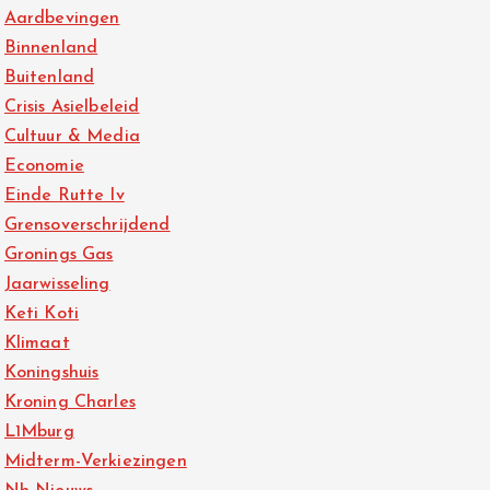
Aardbevingen
Binnenland
Buitenland
Crisis Asielbeleid
Cultuur & Media
Economie
Einde Rutte Iv
Grensoverschrijdend
Gronings Gas
Jaarwisseling
Keti Koti
Klimaat
Koningshuis
Kroning Charles
L1Mburg
Midterm-Verkiezingen