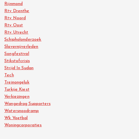
Rijnmond
Rtv Drenthe
Rtv Noord
Rtv Oost
Rtv Utrecht
Schipholonderzoek
Slavernijverleden
Songfestival
Stikstofcrisis
Strijd In Sudan
Tech
Treinongeluk
Turkije Kiest
Verkiezingen
Wangedrag Supporters
Watersnoodramp
Wk Voetbal
Woningcorporaties