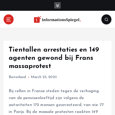
S
k
i
p
t
o
c
o
Tientallen arrestaties en 149
n
t
agenten gewond bij Frans
e
massaprotest
n
t
Buitenland
March 23, 2023
Bij rellen in Franse steden tegen de verhoging
van de pensioenleeftijd zijn volgens de
autoriteiten 172 mensen gearresteerd, van wie 77
in Parijs. Bij de massale protesten raakten 149