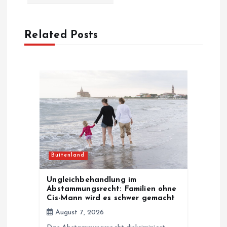
a
Related Posts
v
i
g
a
t
Buitenland
i
Ungleichbehandlung im
o
Abstammungsrecht: Familien ohne
Cis-Mann wird es schwer gemacht
n
August 7, 2026