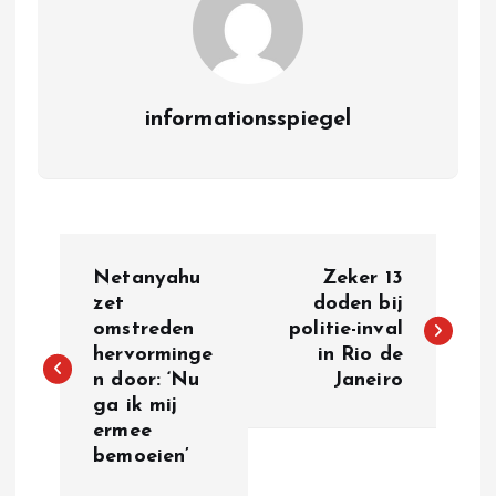
informationsspiegel
P
Netanyahu
Zeker 13
o
zet
doden bij
omstreden
politie-inval
hervorminge
in Rio de
s
n door: ‘Nu
Janeiro
ga ik mij
t
ermee
bemoeien’
n