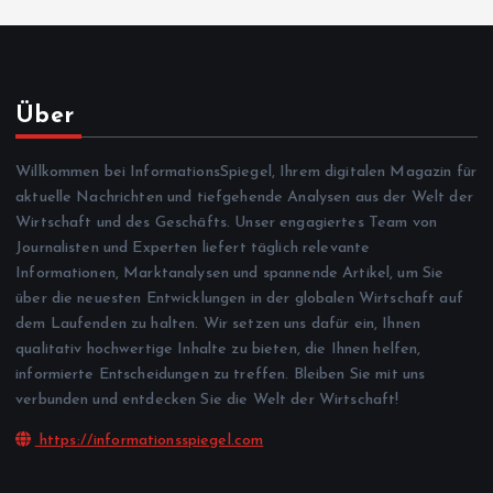
Über
Willkommen bei InformationsSpiegel, Ihrem digitalen Magazin für
aktuelle Nachrichten und tiefgehende Analysen aus der Welt der
Wirtschaft und des Geschäfts. Unser engagiertes Team von
Journalisten und Experten liefert täglich relevante
Informationen, Marktanalysen und spannende Artikel, um Sie
über die neuesten Entwicklungen in der globalen Wirtschaft auf
dem Laufenden zu halten. Wir setzen uns dafür ein, Ihnen
qualitativ hochwertige Inhalte zu bieten, die Ihnen helfen,
informierte Entscheidungen zu treffen. Bleiben Sie mit uns
verbunden und entdecken Sie die Welt der Wirtschaft!
https://informationsspiegel.com