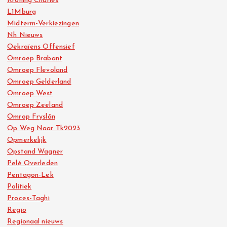
Kroning Charles
L1Mburg
Midterm-Verkiezingen
Nh Nieuws
Oekraïens Offensief
Omroep Brabant
Omroep Flevoland
Omroep Gelderland
Omroep West
Omroep Zeeland
Omrop Fryslân
Op Weg Naar Tk2023
Opmerkelijk
Opstand Wagner
Pelé Overleden
Pentagon-Lek
Politiek
Proces-Taghi
Regio
Regionaal nieuws